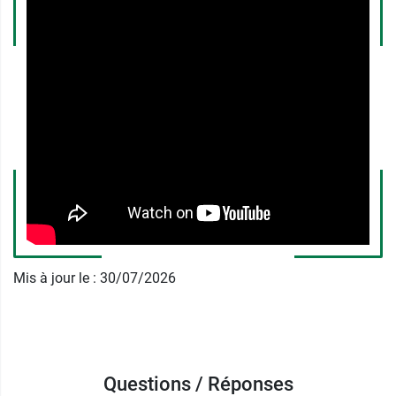
PILEJE
7 rue des 2 provinces
49270 Saint Laurent Des Autels
France
Mis à jour le : 30/07/2026
Questions / Réponses