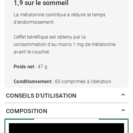
1,9 sur le sommeil
La mélatonine contribue à réduire le temps
d'endormissement.
L'effet bénéfique est obtenu par la
consommation d'au moins 1 mg de mélatonine
avant le coucher.
Poids net
: 47 g
Conditionnement
: 60 comprimés à libération
prolongée
CONSEILS D'UTILISATION
PileJe propose également
Chronobiane Protect
COMPOSITION
LD 1,9mg
associant mélatonine, mélisse et zinc.
Fabricant