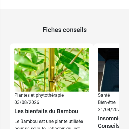
Fiches conseils
Plantes et phytothérapie
Santé
03/08/2026
Bien-être
40
21/04/2026
Les bienfaits du Bambou
6,99 €
comprimés
Insomnie qu
Le Bambou est une plante utilisée
Conseils de
2 x 40
13,99 €
pour sa sève, le Tabachir, qui est