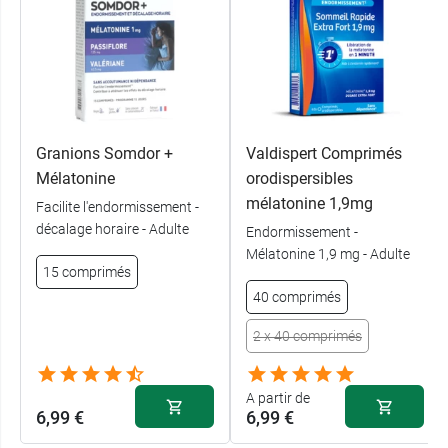
Granions Somdor +
Valdispert Comprimés
Mélatonine
orodispersibles
mélatonine 1,9mg
Facilite l'endormissement -
décalage horaire - Adulte
Endormissement -
Mélatonine 1,9 mg - Adulte
15 comprimés
40 comprimés
2 x 40 comprimés
A partir de
6,99 €
6,99 €