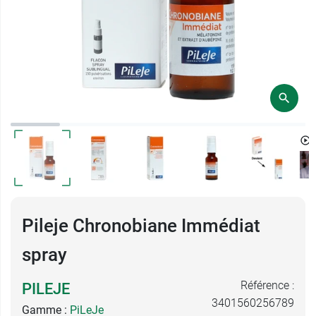
Pileje Chronobiane Immédiat
spray
Référence :
PILEJE
3401560256789
Gamme :
PiLeJe