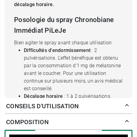
décalage horaire.
Posologie du spray Chronobiane
Immédiat PiLeJe
Bien agiter le spray avant chaque utilisation
Difficultés d'endormissement
: 2
pulvérisations. L'effet bénéfique est obtenu
par la consommation d'1 mg de mélatonine
avant le coucher. Pour une utilisation
continue sur plusieurs mois, un avis médical
est conseillé.
Décalage horaire
: 1 à 2 pulvérisations.
L'effet bénéfique est obtenu par la
CONSEILS D'UTILISATION
consommation d'au moins 0.5 mg juste
avant le coucher le premier jour du voyage
COMPOSITION
et les jours suivant l'arrivée à destination (4
à 8 jours).