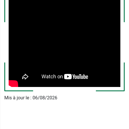
Contenance :
20 ml soit 150 pulvérisations
Volume net :
20 ml
Issu de la recherche PiLeJe
Fabriqué en France
Découvrez les différents compléments de la
gamme, par exemple
Chronobiane Protect LD 1,9
mg comprimés
à libération différée.
Pour lutter contre les problèmes de sommeil,
découvrez notre fiche conseil sur
les solutions
face à l'insomnie
.
Mis à jour le : 06/08/2026
Fabricant
PILEJE
7 rue des 2 provinces
49270 Saint Laurent Des Autels