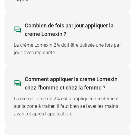
médecin ou pharmacien.
Utilisation de Lomexin chez la femme
Combien de fois par jour appliquer la
allaitante
creme Lomexin ?
On déconseille l'utilisation d'
ovules et crème
antifongiques Lomexin
durant l'allaitement.
La crème Lomexin 2% doit être utilisée une fois par
jour, avec régularité.
Conditionnement :
tube de 15 ou 30 g.
Il est possible d'associer la crème Lomexin avec
Comment appliquer la creme Lomexin
les
ovules Lomexin
en cas de mycose vaginale.
chez l'homme et chez la femme ?
La crème Lomexin 2% est à appliquer directement
sur la zone à traiter. Il faut bien se laver les mains
avant et après l'application.