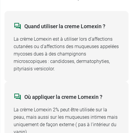
Contre indications de la creme
Lomexin sans ordonnance
Quand utiliser la creme Lomexin ?
Ne pas utiliser en cas d'
allergie
à l'un des
La crème Lomexin est à utiliser lors d'affections
composants (ou sensibilité croisée avec les
cutanées ou d'affections des muqueuses appelées
autres membres du groupe des imidazolés).
mycoses dues à des champignons
En cas d'
irritations
dues à la lanoline, alcool
microscopiques : candidoses, dermatophyties,
cétylique ou propylèneglycol, arrêtez le
pityriasis versicolor.
traitement. De plus, éviter tout contact avec les
yeux.
Utilisation de Lomexin chez la femme
Où appliquer la creme Lomexin ?
enceinte
La crème Lomexin 2% peut être utilisée sur la
On déconseille l'utilisation d'
ovules et crème
peau, mais aussi sur les muqueuses intimes mais
antifongiques Lomexin
durant la grossesse.
uniquement de façon externe ( pas à l'intérieur du
Toujours demander un avis médical à son
vagin).