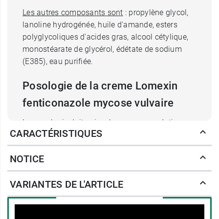
Les autres composants sont
: propylène glycol,
lanoline hydrogénée, huile d'amande, esters
polyglycoliques d'acides gras, alcool cétylique,
monostéarate de glycérol, édétate de sodium
(E385), eau purifiée.
Posologie de la creme Lomexin
fenticonazole mycose vulvaire
La posologie doit suivre les recommandations
CARACTÉRISTIQUES
du médecin. La crème est à appliquer 1 fois par
jour localement selon le type de
mycose
.
NOTICE
La toilette intime doit se faire à l'aide d'un savon
à pH alcalin ou neutre en cas d'infections
VARIANTES DE L'ARTICLE
candidoses.
De plus, quelques règles d'hygiènes sont à