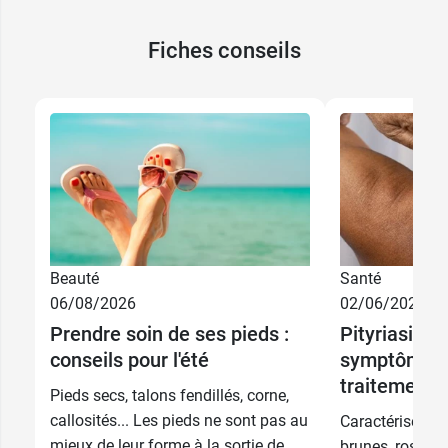
Fiches conseils
Beauté
Santé
06/08/2026
02/06/2026
Prendre soin de ses pieds :
Pityriasis ve
conseils pour l'été
symptômes,
traitement
Pieds secs, talons fendillés, corne,
callosités... Les pieds ne sont pas au
Caractérisé par
mieux de leur forme à la sortie de
brunes, rosées