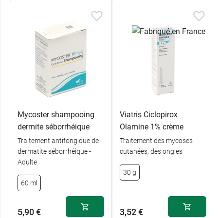
Mycoster shampooing
Viatris Ciclopirox
dermite séborrhéique
Olamine 1% crème
Traitement antifongique de
Traitement des mycoses
dermatite séborrhéique -
cutanées, des ongles
Adulte
30 g
60 ml
5,90 €
3,52 €