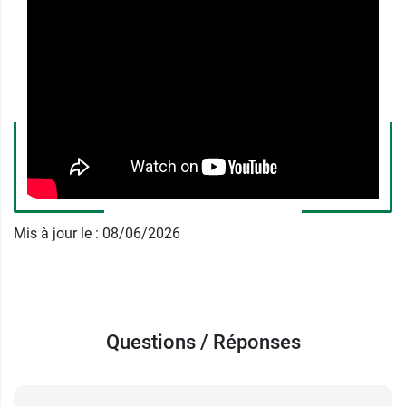
application de la crème pendant plusieurs mois.
Mycoster creme et dermite séborrhéique
du visage
Dans la dermatite séborrhéique légère à modérée
du visage, on distingue 2 phases :
en traitement d'attaque : 2 applications par
jour pendant 2 à 4 semaines.
en entretien : 1 fois par jour pendant un
Mis à jour le : 08/06/2026
mois.
Contre-indications de
Mycoster creme ciclopirox
Questions / Réponses
olamine
L'utilisation de la crème Mycoster est contre-