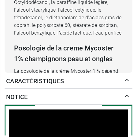
Octyldodécanol, la paraffine liquide légère,
l'alcool stéarylique, l'alcool cétylique, le
tétradécanol, le diéthanolamide d'acides gras de
coprah, le polysorbate 60, stéarate de sorbitan,
l'alcool benzylique, l'acide lactique, l'eau purifiée.
Posologie de la creme Mycoster
1% champignons peau et ongles
La posologie de la crème Mycoster 1 % dépend
de la pathologie que vous cherchez à soigner.
CARACTÉRISTIQUES
Creme Mycoster et mycoses de la peau ou
NOTICE
des ongles
Dans le traitement des mycoses cutanées : 2 fois
par jour pendant 3 semaines
Dans le traitement des mycoses des
ongles (Onychomycoses à dermatophytes) :