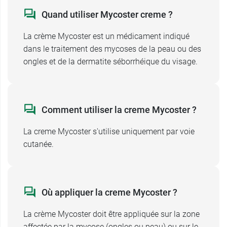
indiquée dans ces cas-là :
Quand utiliser Mycoster creme ?
-
allergies
à l'un des constituants,
- contact avec les
yeux,
les
muqueuses
et les
La crème Mycoster est un médicament indiqué
plaies ouvertes
.
dans le traitement des mycoses de la peau ou des
ongles et de la dermatite séborrhéique du visage.
Pendant l'utilisation d'un traitement antifongique
comme Mycoster, il
ne faut pas utiliser de savon
au pH acide
, car cela favoriserait le
développement du champignon (Candida).
Comment utiliser la creme Mycoster ?
Mycoster creme, grossesse et allaitement
La creme Mycoster s'utilise uniquement par voie
cutanée.
L'usage du médicament Mycoster crème est
déconseillé
pendant la grossesse et l'allaitement
en raison de l'absence de données suffisantes.
Où appliquer la creme Mycoster ?
Mycoster creme Ciclopirox olamine et
muqueuses des parties intimes (mycose
La crème Mycoster doit être appliquée sur la zone
du gland, vulvaire…)
affectée par la mycose (ongles ou peau) ou sur le