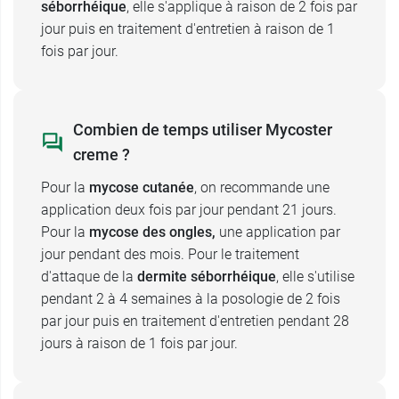
séborrhéique
, elle s'applique à raison de 2 fois par
Pour éviter les récidives, pensez à la
poudre
jour puis en traitement d'entretien à raison de 1
Mycoster
à pulvériser dans vos chaussures.
fois par jour.
Combien de temps utiliser Mycoster
creme ?
Pour la
mycose cutanée
, on recommande une
application deux fois par jour pendant 21 jours.
Pour la
mycose des ongles,
une application par
jour pendant des mois. Pour le traitement
d'attaque de la
dermite séborrhéique
, elle s'utilise
pendant 2 à 4 semaines à la posologie de 2 fois
par jour puis en traitement d'entretien pendant 28
jours à raison de 1 fois par jour.