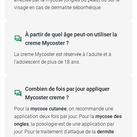
visage en cas de dermatite séborrhéique.
La crème Mycoster
ne doit pas être appliquée
sur les muqueuses
quelles qu'elles soient.
Effets indésirables de la creme
À partir de quel âge peut-on utiliser la
Mycoster 1 pour cent
creme Mycoster ?
Les effets indésirables de la crème Mycoster
La creme Mycoster est réservée à l'adulte et à
sont des
l'adolescent de plus de 18 ans.
irritations locales
avec rougeurs,
sensation de brûlures, desquamation,
démangeaisons en raison de la présence
d'alcool dans la formulation de Mycoster. La
Combien de fois par jour appliquer
crème Mycoster peut également engendrer des
Mycoster creme ?
réactions allergiques locales ou générales
nécessitant l'arrêt du traitement et une
Pour la
mycose cutanée
, on recommande une
consultation médicale rapide.
application deux fois par jour. Pour la
mycose des
ongles
, la posologie est de une application par
Conditionnement
: tube de 30 g
jour. Pour le traitement d'attaque de la
dermite