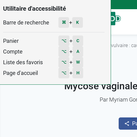
4,9
Voir les 58579 avis
Utilitaire d'accessibilité
Barre de recherche
Menu
+
⌘
K
Panier
+
⌥
C
Accueil
Fiches conseils
Mycose vaginale ou vulvaire : c
Compte
+
⌥
A
Liste des favoris
+
⌥
W
Page d'accueil
+
⌥
H
Mycose vaginale
Par
Myriam Go
P