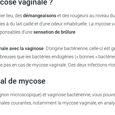
ycose vaginale ?
er lieu, des
démangeaisons
et des rougeurs au niveau du v
 à du lait caillé et d’une odeur inhabituelle. La mycose v
esponsables d’une
sensation de brûlure
.
nale avec la vaginose
. D’origine bactérienne, celle-ci es
mbreuses que les bactéries endogènes (« bonnes » bactérie
uve pas en cas de mycose vaginale. Ces deux infections n'
nal de mycose
gnon microscopique) et vaginose bactérienne, vous pouve
aginales courantes, notamment la mycose vaginale, en analy