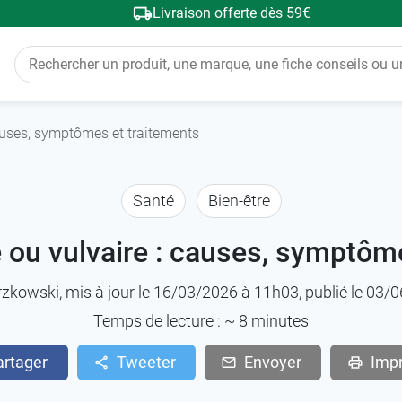
Livraison offerte dès 59€
auses, symptômes et traitements
Santé
Bien-être
 ou vulvaire : causes, symptôme
rzkowski
, mis à jour le 16/03/2026 à 11h03, publié le 03
Temps de lecture : ~
8
minutes
artager
Tweeter
Envoyer
Imp