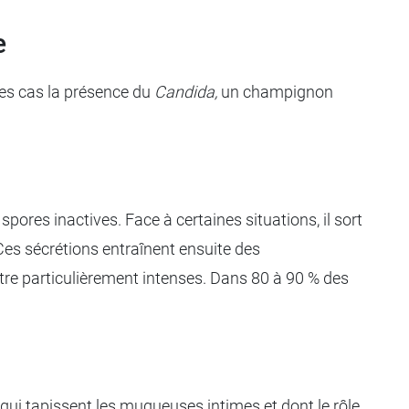
e
les cas la présence du
Candida,
un champignon
spores inactives. Face à certaines situations, il sort
 Ces sécrétions entraînent ensuite des
être particulièrement intenses. Dans 80 à 90 % des
qui tapissent les muqueuses intimes et dont le rôle