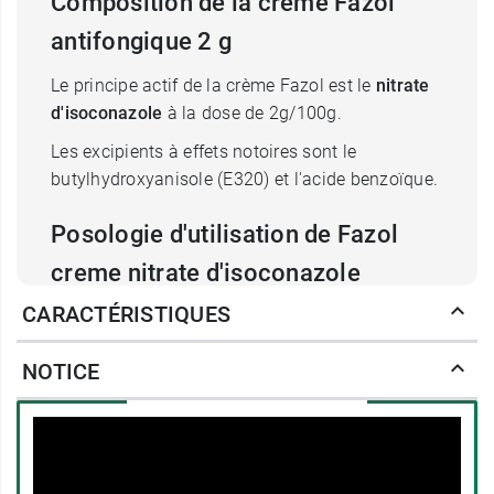
Composition de la creme Fazol
antifongique 2 g
Le principe actif de la crème Fazol est le
nitrate
d'isoconazole
à la dose de 2g/100g.
Les excipients à effets notoires sont le
butylhydroxyanisole (E320) et l'acide benzoïque.
Posologie d'utilisation de Fazol
creme
nitrate
d'
isoconazole
CARACTÉRISTIQUES
La crème Fazol doit être appliquée
deux fois par
jour
sur les régions atteintes et leur périphérie,
NOTICE
après toilette et séchage de la peau. L'application
pourra être suivie d'un massage doux et régulier
jusqu'à pénétration complète.
Il faudra un traitement de
2 à 4 semaines
, voire
plus selon la localisation de la mycose.