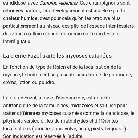
votre médecin.
candidose, avec
Candida Albicans
. Ces champignons sont
retrouvés partout, leur développement est accéléré par la
En cas de doute, n'hésitez pas à demander l'avis
chaleur humide
, c’est pour cela qu’on les retrouve plus
de votre médecin ou de votre pharmacien.
particulièrement au niveau des plis, de l’espace inter-fessiers,
des zones axillaires, sous-mammaires et enfin les plis
Effets indésirables du médicament
interdigitaux.
creme Fazol
La creme Fazol traite les mycoses cutanées
La crème Fazol peut être à l'origine d'effets
En fonction du type de lésion et de la localisation de la
indésirables comme :
mycose, le traitement se présente sous forme de pommade,
des manifestations
allergiques générales
crème, lotion ou poudre.
comme l'œdème de Quincke ou l'urticaire ;
des réactions cutanées
allergiques locales
La crème Fazol, à base d’isoconazole, est donc un
comme l'eczéma de contact ;
antifongique
de la famille des imidazolés et s’utilise pour
des démangeaisons, des
irritations
, des
traiter différentes mycoses cutanées comme la candidose, le
sensations de brûlure, une irritation des
pityriasis versicolor, les dermatophyties et différentes
yeux ou des muqueuses.
localisations (bouche, anus, vulve, peau, pieds, teignes...).
Conditionnement :
tube de 30g
Son indication est réservée à l’adulte.