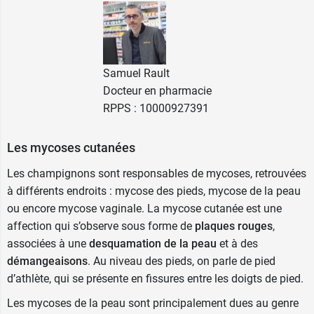
l'acidité favorise la multiplication de
certains champignons ;
d'éviter d'appliquer cette crème près des
yeux
;
Samuel Rault
de demander un avis médical avant
Docteur en pharmacie
l'application de la crème Fazol en particulier
RPPS : 10000927391
chez l'
enfant
, sur une
grande surface
, ou
sur une
peau lésée
(car grande pénétration
Les mycoses cutanées
du produit). Respecter impérativement les
recommandations et la posologie indiquée
Les champignons sont responsables de mycoses, retrouvées
par votre médecin.
à différents endroits : mycose des pieds, mycose de la peau
Un avis médical sera à prendre avant
ou encore mycose vaginale. La mycose cutanée est une
administration de cette crème aux
femmes
affection qui s’observe sous forme de
plaques rouges
,
enceintes
ou
allaitantes
. En cas d'allaitement ne
associées à une
desquamation de la peau
et à des
pas appliquer sur les seins.
démangeaisons
. Au niveau des pieds, on parle de pied
d’athlète, qui se présente en fissures entre les doigts de pied.
Si vous prenez d'
autres médicaments
, n'utilisez
pas la crème Fazol sans demander l'avis de
Les mycoses de la peau sont principalement dues au genre