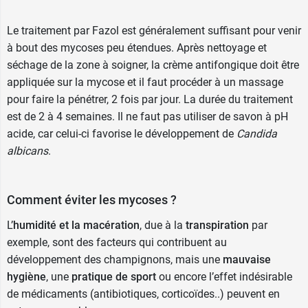
Si vous traitez un pied d'athlète, pensez à traiter
aussi vos chaussures et vos chaussettes avec
Le traitement par Fazol est généralement suffisant pour venir
de la
poudre Econazole
.
à bout des mycoses peu étendues. Après nettoyage et
séchage de la zone à soigner, la crème antifongique doit être
appliquée sur la mycose et il faut procéder à un massage
pour faire la pénétrer, 2 fois par jour. La durée du traitement
est de 2 à 4 semaines. Il ne faut pas utiliser de savon à pH
acide, car celui-ci favorise le développement de
Candida
albicans
.
Comment éviter les mycoses ?
L’
humidité et la macération
, due à la
transpiration
par
exemple, sont des facteurs qui contribuent au
développement des champignons, mais une
mauvaise
hygiène
, une
pratique de sport
ou encore l’effet indésirable
de médicaments (antibiotiques, corticoïdes..) peuvent en