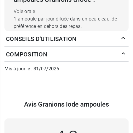
Voie orale.
1 ampoule par jour diluée dans un peu d'eau, de
préférence en dehors des repas.
CONSEILS D'UTILISATION
Un léger dépôt dans la solution n'est pas
anormal. Il est dû à la nature colloïdale de la
COMPOSITION
solution. Dans ce cas, agiter l'ampoule avant
utilisation.
Mis à jour le : 31/07/2026
Volume net :
60 ml
Conditionnement :
boîte de 30 ampoules 2 ml.
Ce laboratoire propose aussi des acides aminés,
Avis Granions Iode ampoules
par exemple
Granions tryptophane
.
Fabricant
LABORATOIRE DES GRANIONS