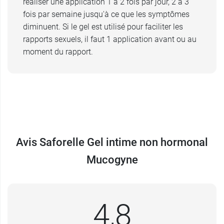
réaliser une application 1 à 2 fois par jour, 2 à 3
1 application avec ou sans l'applicateur au
fois par semaine jusqu'à ce que les symptômes
moment du rapport sexuel, ou avant pour plus
diminuent. Si le gel est utilisé pour faciliter les
de discrétion. Il est possible d'appliquer 1
rapports sexuels, il faut 1 application avant ou au
noisette sur le préservatif. Mucogyne est
moment du rapport.
compatible avec les préservatifs.
Conditionnement
: tube de 40 ml ou 70 ml avec
applicateur.
Le laboratoire Iprad vous propose également son
gel intime Mucogyne en format unidoses
.
Avis Saforelle Gel intime non hormonal
Mucogyne
4,8