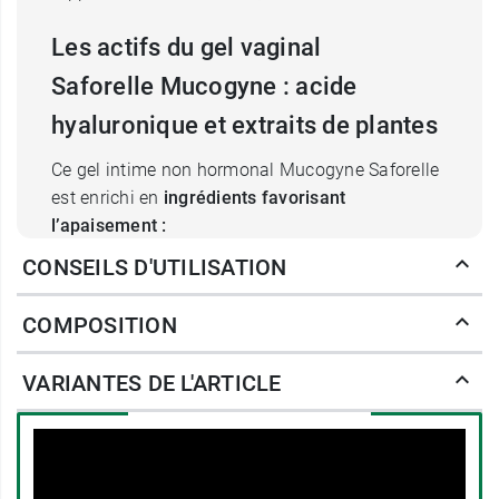
Les actifs du gel vaginal
Saforelle Mucogyne : acide
hyaluronique et extraits de plantes
Ce gel intime non hormonal Mucogyne Saforelle
est enrichi en
ingrédients favorisant
l’apaisement :
L’
acide hyaluronique liposomal
qu’il
CONSEILS D'UTILISATION
contient permet de maintenir la souplesse,
la lubrification et l’élasticité de la muqueuse
COMPOSITION
vulvo-vaginale et de pallier les insuffisances
de sécrétions naturelles du vagin
VARIANTES DE L'ARTICLE
apparaissant au moment de la ménopause,
après un accouchement ou suite à une
épisiotomie. L’acide hyaluronique, à
structure liposomiale brevetée,
exerce une