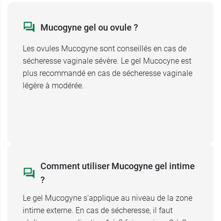
Saforelle Mucogyne pour
sécheresse intime ?
Mucogyne gel ou ovule ?
Le gel intime Saforelle Mucogyne s'utilise par
Les ovules Mucogyne sont conseillés en cas de
voie vaginale à l'aide de l'applicateur et / ou au
sécheresse vaginale sévère. Le gel Mucocyne est
niveau de la zone intime externe. Il peut être
plus recommandé en cas de sécheresse vaginale
associé à tout traitement hormonal.
légère à modérée.
Application de Mucogyne en cas de
sécheresse
1 application 2 à 3 fois par semaine jusqu'à
régression des symptômes, en interne.
Possibilité d'appliquer 1 noisette 1 à 2 fois par
Comment utiliser Mucogyne gel intime
jour en massage sur la zone intime externe.
?
Application de Mucogyne avant un rapport
Le gel Mucogyne s'applique au niveau de la zone
sexuel
intime externe. En cas de sécheresse, il faut