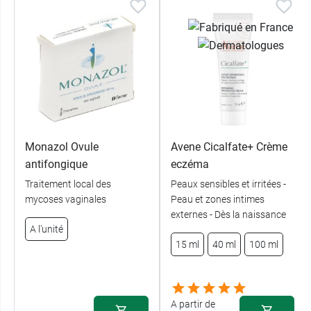
Monazol Ovule
Avene Cicalfate+ Crème
antifongique
eczéma
Traitement local des
Peaux sensibles et irritées -
mycoses vaginales
Peau et zones intimes
externes - Dès la naissance
A l'unité
15 ml
40 ml
100 ml
A partir de