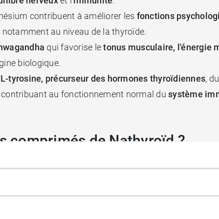
uilibre nerveux
et l'
immunité
.
gnésium contribuent à améliorer les
fonctions psycholog
e, notamment au niveau de la thyroïde.
hwagandha
qui favorise le
tonus musculaire, l'énergie 
igine biologique.
a
L-tyrosine, précurseur des hormones thyroïdiennes
, d
D3 contribuant au fonctionnement normal du
système imm
es comprimés de Nathyroïd ?
pacer la prise de Nathyroïd d'au moins 2h dans le cadre
e dans ce produit.