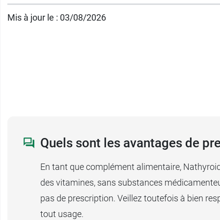
Ce complément alimentaire n'est en aucun c
Mis à jour le : 03/08/2026
Espacer les prises d'au moins 2h dans le ca
Ingrédients d'origine naturelle, sans conser
Laboratoire Papillon.
Conditionnement au choix :
Boîte de 30 comprimés (poids net : 31 g
Boîte de 60 comprimés (poids net : 62 g
Quels sont les avantages de pr
Découvrez les différents compléments alim
En tant que complément alimentaire, Nathyroid 
Fabricant
des vitamines, sans substances médicamenteuses
BIOES
pas de prescription. Veillez toutefois à bien r
48 Rue des Petites Écuries
tout usage.