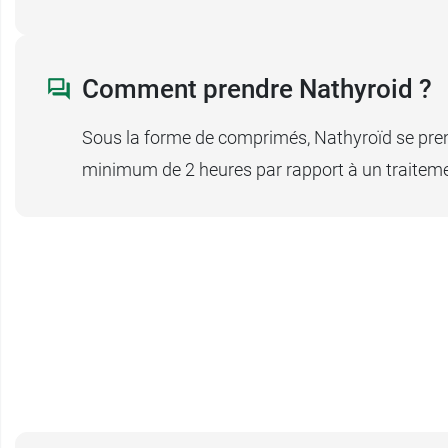
75010 Paris
France
01 44 95 14 98
Comment prendre Nathyroid ?
Sous la forme de comprimés, Nathyroïd se prend 
minimum de 2 heures par rapport à un traitem