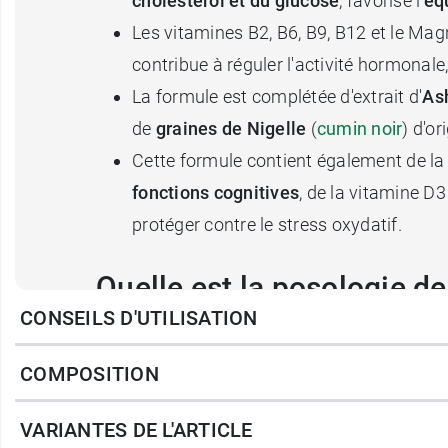
cholestérol et du glucose
, favorise l'
éq
Les vitamines B2, B6, B9, B12 et le Ma
contribue à réguler l'activité hormonal
La formule est complétée d'extrait d'
As
de
graines de Nigelle
(
cumin noir
) d'or
Cette formule contient également de l
fonctions cognitives
, de la vitamine 
protéger contre le stress oxydatif.
Quelle est la posologie d
CONSEILS D'UTILISATION
1 comprimé par jour avec un verre d'eau. Es
COMPOSITION
thyroïdiennes.
Recommandations :
VARIANTES DE L'ARTICLE
Informer votre médecin de la présence d'Iod