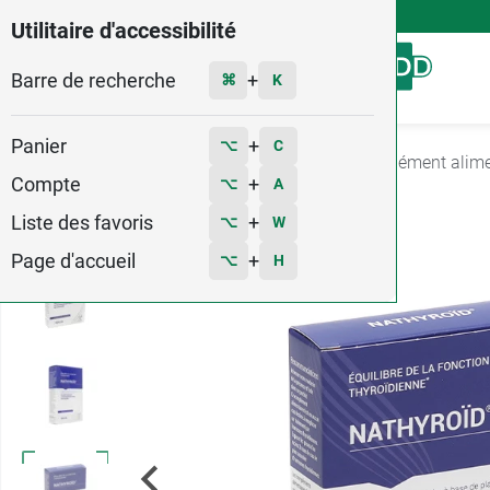
4,9
Voir les 58579 avis
Utilitaire d'accessibilité
Barre de recherche
Menu
+
⌘
K
Panier
+
⌥
C
Accueil
Santé
Problèmes féminins
Complément alime
Compte
+
⌥
A
9
Liste des favoris
+
⌥
W
Page d'accueil
+
⌥
H