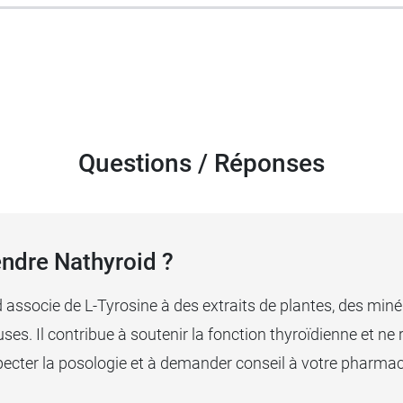
as destiné à remplacer un traitement par hormones thy
s d'une prise associée d'hormones thyroïdiennes.
vateur, sans gluten, sans lactose, sans aspartame, sans 
Questions / Réponses
)
).
endre Nathyroid ?
entaires proposés par CCD, par exemple
Ménocia méno
associe de L-Tyrosine à des extraits de plantes, des miné
. Il contribue à soutenir la fonction thyroïdienne et ne 
especter la posologie et à demander conseil à votre pharma