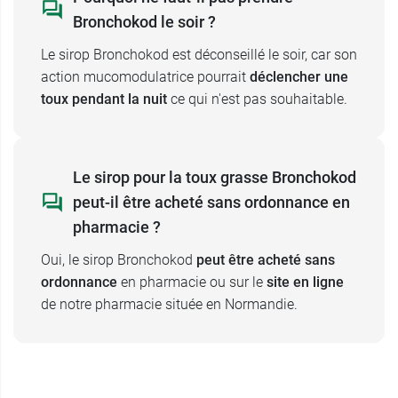
d'éthanol (alcool), ce qui correspond à
1,5 g
Bronchokod le soir ?
d'alcool par dose
, ce qui représente 35,6 ml de
Le sirop Bronchokod est déconseillé le soir, car son
bière, 14,8 ml de vin par dose. Son utilisation
action mucomodulatrice pourrait
déclencher une
représente un danger dans certaines situations.
toux pendant la nuit
ce qui n'est pas souhaitable.
Il est donc déconseillé dans ces cas :
chez la personne
alcoolique
,
chez la personne en
sevrage alcoolique
,
Le sirop pour la toux grasse Bronchokod
chez la personne
épileptique
,
peut-il être acheté sans ordonnance en
chez l'
insuffisant
hépatique
,
pharmacie ?
chez la
femme enceinte
(utilisation contre-
indiquée),
Oui, le sirop Bronchokod
peut être acheté sans
chez la
femme allaitante
(utilisation contre-
ordonnance
en pharmacie ou sur le
site en ligne
indiquée),
de notre pharmacie située en Normandie.
chez les
adolescents de moins de 15 ans,
les enfants et les nourrissons
(utilisation
contre-indiquée).