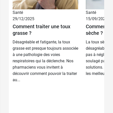
Pourraient apparaître :
des
réactions cutanées allergiques
telles
Santé
Santé
que prurit, éruption érythémateuse, urticaire,
29/12/2025
15/09/2025
angio-œdème ; dans ce cas, arrêter le
Comment traiter une toux
Comment arr
traitement et consulter immédiatement un
grasse ?
sèche ?
médecin ;
Désagréable et fatigante, la toux
La toux sèche
une
dermatose bulleuse
(éruption de
grasse est presque toujours associée
désagréable et v
boutons, bulles sur la peau pouvant aussi
à une pathologie des voies
pas à négliger,
affecter la bouche, décollement de la peau),
respiratoires qui la déclenche. Nos
soulagé par le
cesser immédiatement le traitement et
pharmaciens vous invitent à
solutions. Ph
consulter un médecin d'urgence
découvrir comment pouvoir la traiter
les meilleurs mo
un
érythème pigmenté fixe
(plaques brunes
au...
ou violacées pouvant laisser une coloration
sur la peau), cesser immédiatement
Bronchokod et consulter d'urgence un
médecin ;
des
troubles digestifs
avec nausées, maux
d'estomac, vomissements, diarrhée (effet