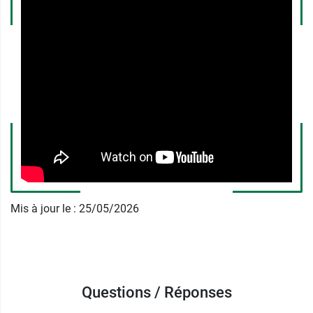
adulte sans sucre
Bronchokod sans sucre est un sirop indiqué
dans la
toux grasse
chez l'adulte
en cas de
difficulté d'expectoration
(difficulté à rejeter en
crachant les sécrétions bronchiques).
Posologie du sirop adulte
Bronchokod sans sucre
La dose recommandée pour un adulte est de
1
godet doseur (15 ml), matin, midi et soir, 3 fois
par jour
. Le godet doseur doit être
rincé après
Mis à jour le : 25/05/2026
chaque utilisation
.
Ce sirop doit être pris
en dehors des repas
.
Il ne faut pas prendre le sirop Bronchokod juste
avant le coucher compte tenu de son mode
Questions / Réponses
d'action.