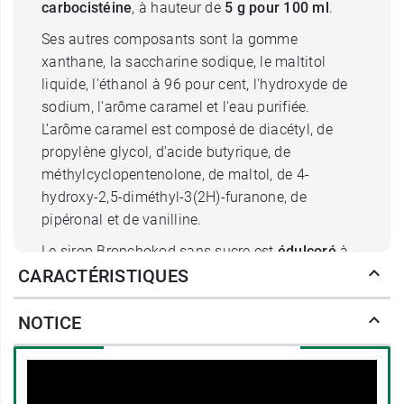
carbocistéine
, à hauteur de
5 g pour 100 ml
.
Ses autres composants sont la gomme
xanthane, la saccharine sodique, le maltitol
liquide, l'éthanol à 96 pour cent, l'hydroxyde de
sodium, l'arôme caramel et l'eau purifiée.
L’arôme caramel est composé de diacétyl, de
propylène glycol, d'acide butyrique, de
méthylcyclopentenolone, de maltol, de 4-
hydroxy-2,5-diméthyl-3(2H)-furanone, de
pipéronal et de vanilline.
Le sirop Bronchokod sans sucre est
édulcoré
à
CARACTÉRISTIQUES
la saccharine sodique et au maltitol liquide
Un
godet-doseur
correspond à
une cuillère à
NOTICE
soupe
et apporte
750 mg de carbocistéine
.
Indication du sirop Bronchokod