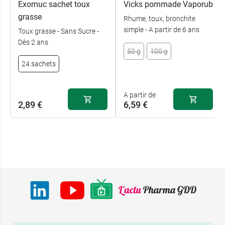
Exomuc sachet toux
Vicks pommade Vaporub
médicament.
grasse
Rhume, toux, bronchite
Conditionnement
: un flacon de 250 ml.
simple - A partir de 6 ans
Toux grasse - Sans Sucre -
Dès 2 ans
50 g
100 g
Le laboratoire EG Labo commercialise également
24 sachets
le
sirop
Bronchokod enfant
.
A partir de
2,89 €
6,59 €