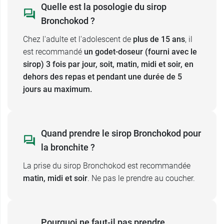
si vous souffrez d'un ulcère de l'estomac
Quelle est la posologie du sirop
(utilisation contre-indiquée),
Bronchokod ?
si vous prenez un médicament susceptible
de faire saigner l'estomac ou l'intestin,
Chez l'adulte et l'adolescent de
plus de 15 ans
, il
si vous souffrez d'une intolérance au
est recommandé
un godet-doseur (fourni avec le
fructose (présence de maltitol,
sirop) 3 fois par jour, soit, matin, midi et soir, en
si vous souffrez d'une bronchite chronique.
dehors des repas et pendant une durée de 5
jours au maximum.
Si votre médecin vous a demandé de suivre un
régime sans sel strict,
tenir compte de la
teneur de 99.9 mg de sodium dans chaque godet
Quand prendre le sirop Bronchokod pour
doseur de 15 ml de ce sirop Bronchokod.
la bronchite ?
En cas d’apparition de
saignements gastro-
La prise du sirop Bronchokod est recommandée
intestinaux
, arrêtez le traitement et consultez
matin, midi et soir
. Ne pas le prendre au coucher.
votre médecin.
Bronchokod danger
Pourquoi ne faut-il pas prendre
Bronchokod sans sucre contient 11,9 %