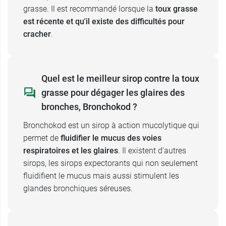
grasse. Il est recommandé lorsque la
toux grasse
en cas d'
allergie
à la carbocistéine ou à l'un
est récente et qu'il existe des difficultés pour
des excipients de Bronchokod,
cracher
.
chez l'
enfant de moins de 15 ans
.
Précautions d'emploi de
Quel est le meilleur sirop contre la toux
Bronchokod sans sucre sirop
grasse pour dégager les glaires des
fluidifiant
bronches, Bronchokod ?
Demander conseil à votre médecin ou votre
Bronchokod est un sirop à action mucolytique qui
pharmacien
avant toute prise de Bronchokod
permet de
fluidifier le mucus des voies
dans ces cas-là :
respiratoires et les glaires
. Il existent d'autres
sirops, les sirops expectorants qui non seulement
si vous êtes une personne âgée,
fluidifient le mucus mais aussi stimulent les
si vous avez de la fièvre,
glandes bronchiques séreuses.
si vous produisez des crachats verdâtres,
si vous souffrez d'une maladie chronique
des bronches ou des poumons,