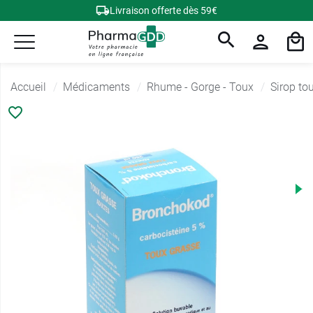
Livraison offerte dès 59€
Accueil
Médicaments
Rhume - Gorge - Toux
Sirop to