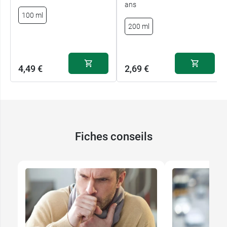
ans
des médicaments pouvant provoquer des
100 ml
saignements gastro-intestinaux.
200 ml
autres médicaments à base de
carbocistéine.
La quantité d’alcool dans ce médicament peut
4,49 €
2,69 €
modifier l'effet d’autres médicaments.
Bronchokod, grossesse et allaitement
En raison de la présence d'alcool dans le sirop,
ce médicament
ne doit pas être pris pendant
Fiches conseils
l'allaitement ou la grossesse
.
Effets secondaires du sirop
Bronchokod EG Labo conseil
Le sirop Bronchokod pourrait entraîner des effets
secondaires chez certaines personnes.