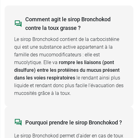
Durée de traitement par
Comment agit le sirop Bronchokod
Bronchokod sirop expectorant
contre la toux grasse ?
adulte
Le sirop Bronchokod contient de la carbocistéine
Sans avis médical, la durée de traitement par
qui est une substance active appartenant à la
Bronchokod sirop chez l'adulte ne devra pas
famille des mucomodificateurs : elle est
dépasser
5 jours
.
mucolytique. Elle va
rompre les liaisons (pont
disulfure) entre les protéines du mucus présent
En l'absence d'amélioration ou si les symptômes
dans les voies respiratoires
le rendant ainsi plus
s'aggravent, consultez votre médecin.
liquide et rendant donc plus facile l'évacuation des
mucosités grâce à la toux.
Contre indications de Bronchokod
5 % carbocisteine sirop
Le sirop toux grasse Bronchokod présente des
Pourquoi prendre le sirop Bronchokod ?
contre indications.
Le sirop Bronchokod permet d'aider en cas de toux
Ce sirop fluidifiant ne doit pas être utilisé :