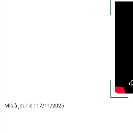
BAYER SANTE FAMILIALE
13 Rue Jean Jaurès
92800 Puteaux
France
01 49 06 50 00
Mis à jour le : 17/11/2025