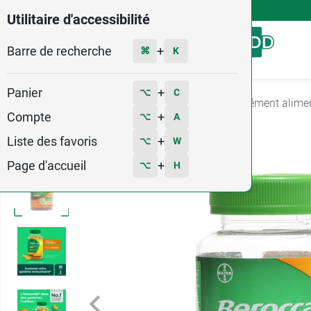
4,9
Voir les 58579 avis
Utilitaire d'accessibilité
Barre de recherche
Menu
+
⌘
K
Panier
+
⌥
C
Accueil
Santé
Système immunitaire : complément alime
Compte
+
⌥
A
1
Liste des favoris
+
⌥
W
Page d'accueil
+
⌥
H