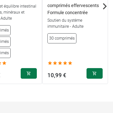
comprimés effervescents
t équilibre intestinal
s, minéraux et
Formule concentrée
 Adulte
Soutien du système
immunitaire - Adulte
rimés
30 comprimés
rimés
rimés
€
10,99 €