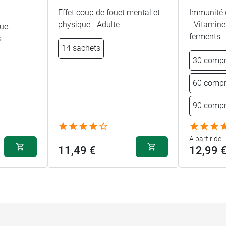
Effet coup de fouet mental et
Immunité e
physique - Adulte
- Vitamine
ue,
ferments -
s
14 sachets
30 comp
60 comp
90 comp
A partir de
11,49 €
12,99 