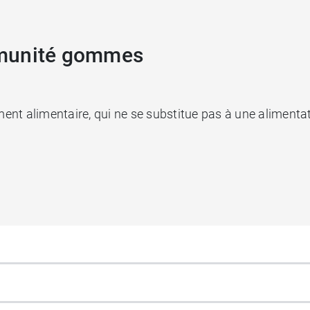
mmunité gommes
alimentaire, qui ne se substitue pas à une alimentatio
Berocca
et les
comprimés effervescents Energie Beroc