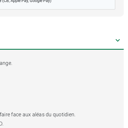
é
(CB
, Apple Pay, Google Pay)
range.
faire face aux aléas du quotidien.
D.