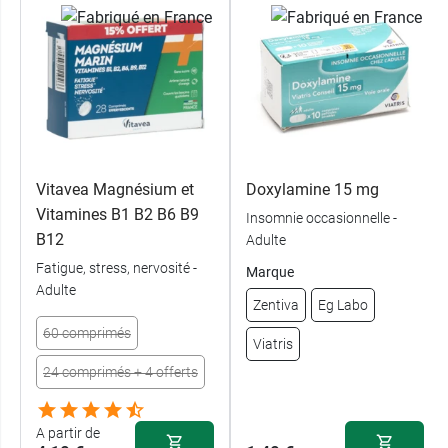
Vitavea Magnésium et
Doxylamine 15 mg
Vitamines B1 B2 B6 B9
Insomnie occasionnelle -
B12
Adulte
Fatigue, stress, nervosité -
Marque
Adulte
Zentiva
Eg Labo
60 comprimés
Viatris
24 comprimés + 4 offerts
A partir de