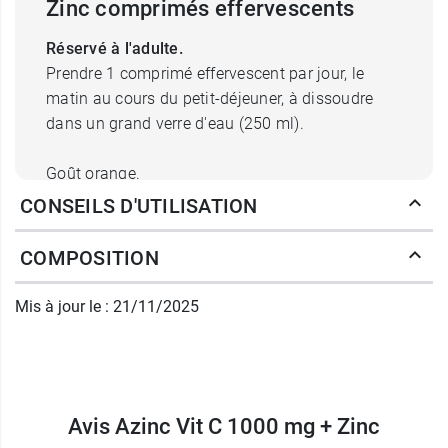
Zinc comprimés effervescents
Réservé à l'adulte.
Prendre 1 comprimé effervescent par jour, le
matin au cours du petit-déjeuner, à dissoudre
dans un grand verre d'eau (250 ml).
Goût orange.
CONSEILS D'UTILISATION
Découvrez également les
comprimés à croquer
Azinc Acerola Bio
.
COMPOSITION
Conditionnement :
tube de 20 comprimés
Mis à jour le : 21/11/2025
effervescents. Poids net : 80 g.
Fabricant
ARKOPHARMA 2
Avis Azinc Vit C 1000 mg + Zinc
ZI 1ère avenue, 9ème Rue