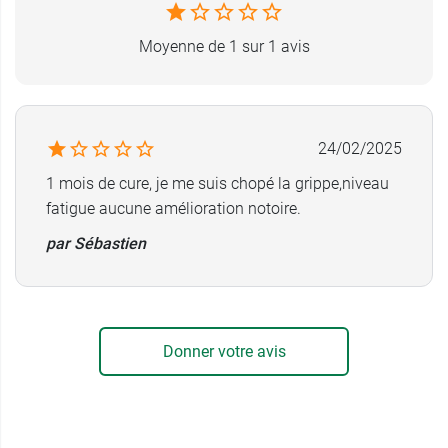
Fabricant
Moyenne de 1 sur 1 avis
ARKOPHARMA 2
ZI 1ère avenue, 9ème Rue
06510 Carros
France
24/02/2025
04 93 29 11 28
1 mois de cure, je me suis chopé la grippe,niveau
fatigue aucune amélioration notoire.
par Sébastien
Donner votre avis