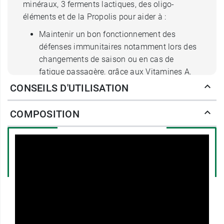
minéraux, 3 ferments lactiques, des oligo-
éléments et de la Propolis pour aider à :
Maintenir un bon fonctionnement des
défenses immunitaires notamment lors des
changements de saison ou en cas de
fatigue passagère, grâce aux Vitamines A,
B6, B9, B12, C, D ainsi qu'au Sélénium, Zinc
CONSEILS D'UTILISATION
et Cuivre.
Réduire la fatigue grâce aux Vitamines B2,
COMPOSITION
B3, B5, B9, B12, C et au Fer.
Participer à un métabolisme énergétique
normal grâce aux Vitamines B1 et au
Manganèse.
Les caractéristiques d'Azinc
Immunite
La technologie tricouche utilisée dans ce