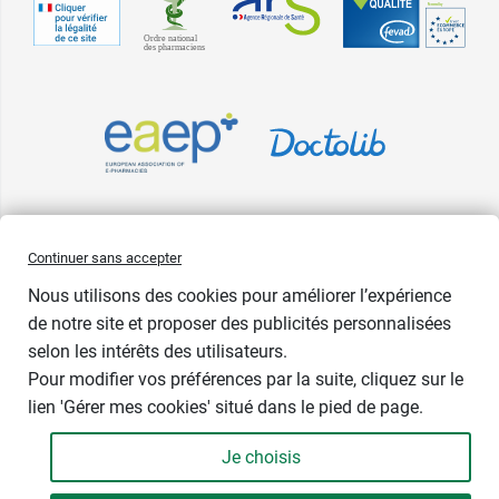
Pharma GDD adhère à la Fédération du e-commerce et de la vente à
Continuer sans accepter
distance (Fevad) et à sa charte qualité. La Fevad est membre du réseau
Nous utilisons des cookies pour améliorer l’expérience
européen Ecommerce Europe Trustmark.
de notre site et proposer des publicités personnalisées
Accessibilité
: partiellement conforme
selon les intérêts des utilisateurs.
Pour modifier vos préférences par la suite, cliquez sur le
lien 'Gérer mes cookies' situé dans le pied de page.
Contenance : 30 comprimés
Je choisis
9,79 €
-
+
Soit 391,60 € / kg