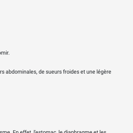
 anormaux, de la constipation, des troubles
 contre le mal de ventre
.
omir.
rs abdominales, de sueurs froides et une légère
sme. En effet, l'estomac, le diaphragme et les