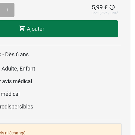
5,99 €
+
Soit 0,75 € / unité
Ajouter
- Dès 6 ans
 Adulte, Enfant
r avis médical
 médical
odispersibles
pris ni échangé