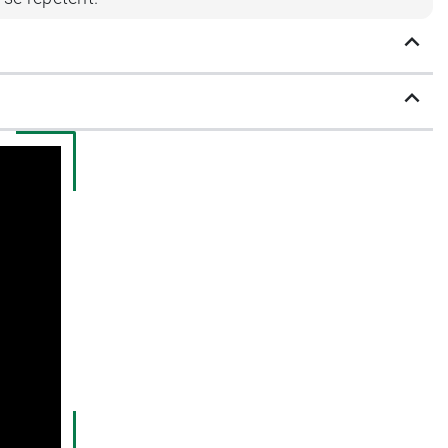
ar jour. Là encore, on donnera 1 comprimé
t
ui en contiendraient afin de ne pas
e difficultés à uriner d'origine prostatique,
machines.