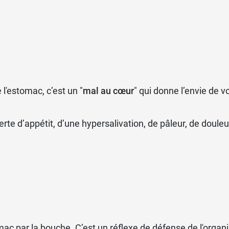
raîner des contractures des muscles ou des mouvements
n urinaire.
eurs abdominales, vous pouvez prendre du
Spasfon Lyoc
l'estomac, c’est un "
mal au cœur
" qui donne l’envie de v
 d’appétit, d’une hypersalivation, de pâleur, de douleu
ac par la bouche. C’est un réflexe de défense de l'organi