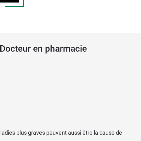
, Docteur en pharmacie
ite : il n'est pas indiqué dans le traitement
vant la prise de tout médicament.
 position, une sécheresse buccale, un arrêt
'homme, de l'impuissance, de la frigidité ou
adies plus graves peuvent aussi être la cause de