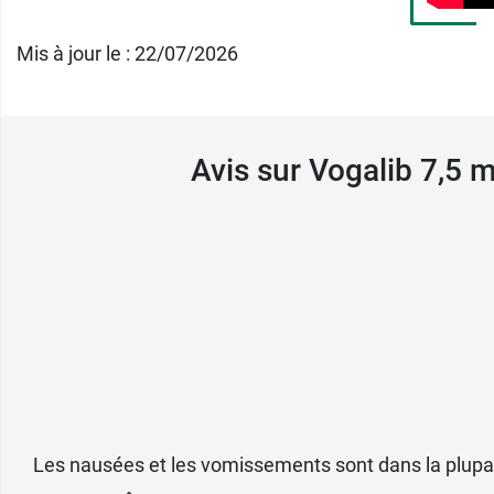
Vogalib et la consommation d
Mis à jour le : 22/07/2026
La prise de boissons alcoolisées est décons
Femme enceinte, allaitement e
Avis sur Vogalib 7,5 
Ce
médicament contre les nausées
doit êtr
des nausées et vomissements de la grosses
Les effets secondaires de
Comme tous les médicaments,
Vogalib
peu
Il peut engendrer des réactions allergiques
des règles, un écoulement de lait anormal, u
Les nausées et les vomissements sont dans la plupar
une éruption de boutons et une rougeur de 