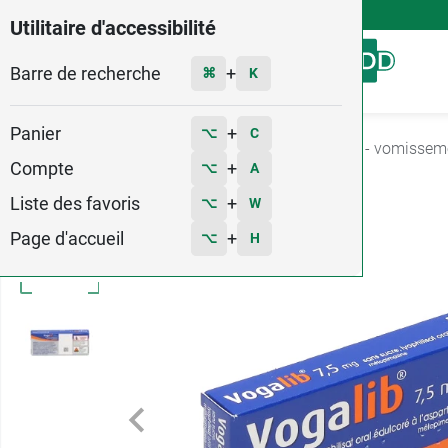
4,9
Voir les 58579 avis
Utilitaire d'accessibilité
Barre de recherche
Menu
+
⌘
K
Panier
+
⌥
C
Accueil
Médicaments
Digestion
Nausées - vomissem
Compte
+
⌥
A
Liste des favoris
+
⌥
W
Page d'accueil
+
⌥
H