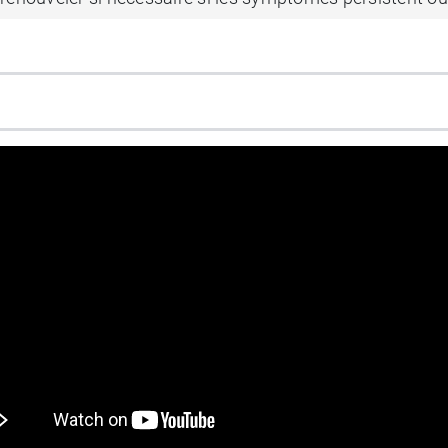
nfant
ie est de 15 mg/j ce qui correspond à maximum 2 lyocs p
a éventuellement en cas de récidive.
 Vogalib médicament vomissemen
cal, pas en auto médication.
. Il ne faut pas l'associer avec d’autres médicaments q
ecommandée.
lergie à l'un de ses constituants, en cas de glaucome ou d
a somnolence : attention à la conduite automobile ou de 