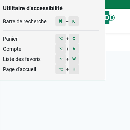
4,9
Voir les 58579 avis
Utilitaire d'accessibilité
Barre de recherche
Menu
+
⌘
K
Panier
+
⌥
C
Accueil
Marques
Teva
Compte
+
⌥
A
Liste des favoris
+
⌥
W
Page d'accueil
+
⌥
H