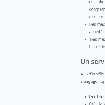
essentie
compétit
d’érecti
Des médi
activité
Des médi
biomédic
Un serv
Afin d’amélior
s’engage
aup
Des bro
Création