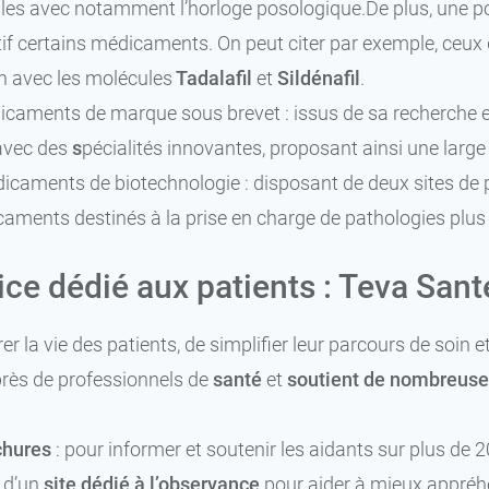
lles avec notamment l’horloge posologique.De plus, une pol
if certains médicaments. On peut citer par exemple, ceu
on avec les molécules
Tadalafil
et
Sildénafil
.
caments de marque sous brevet : issus de sa recherche et 
 avec des
s
pécialités innovantes, proposant ainsi une lar
caments de biotechnologie : disposant de deux sites de p
aments destinés à la prise en charge de pathologies plus 
ice dédié aux patients : Teva Sant
er la vie des patients, de simplifier leur parcours de soin 
rès de professionnels de
santé
et
soutient de nombreuses
chures
: pour informer et soutenir les aidants sur plus de 
 d’un
site dédié à l’observance
pour aider à mieux appréhe