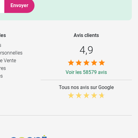
Envoyer
les
Avis clients
s
4,9
rsonnelles
e Vente
res
Voir les 58579 avis
es
Tous nos avis sur Google