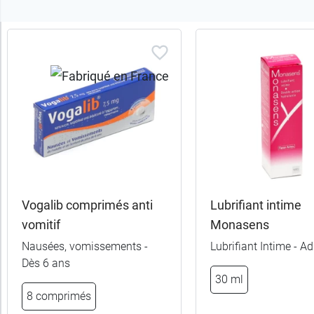
Trier
les
produits
Trier
Par défaut
trer
es
ltats
Vogalib comprimés anti
Lubrifiant intime
(4
vomitif
Monasens
uits)
Nausées, vomissements -
Lubrifiant Intime - Ad
Dès 6 ans
Catégories
30 ml
8 comprimés
Sous-