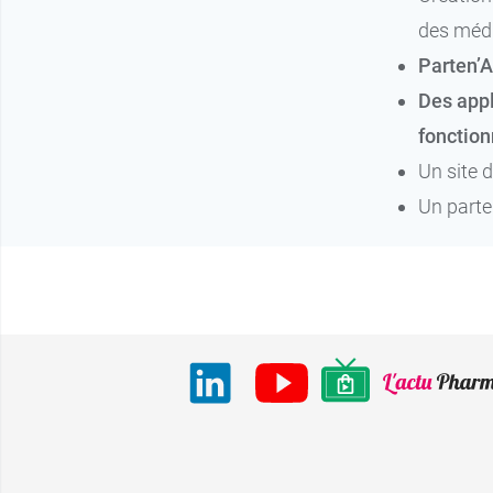
des méd
Parten’A
Des appl
fonction
Un site d
Un parte