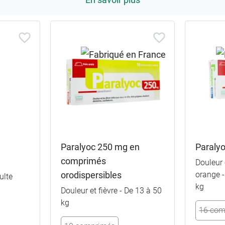
Paralyoc 250 mg en
Paraly
comprimés
Douleur 
orodispersibles
orange -
ulte
kg
Douleur et fièvre - De 13 à 50
kg
16 com