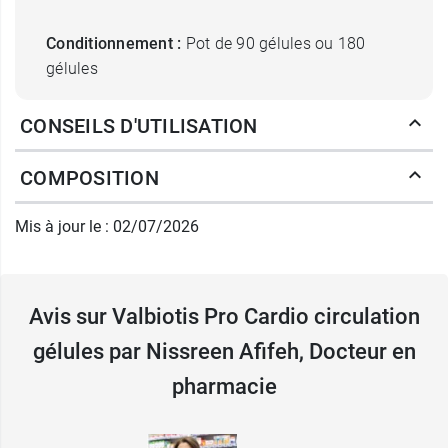
Conditionnement :
Pot de 90 gélules ou 180
gélules
Retrouvez également sur notre pharmacie en
CONSEILS D'UTILISATION
ligne, les
gélules pour le cholestérol Valbiotis
Pro
.
COMPOSITION
Fabricant
Mis à jour le : 02/07/2026
Valbiotis
12F rue Paul Vatine
17810 Périgny
Avis sur Valbiotis Pro Cardio circulation
France
gélules par Nissreen Afifeh, Docteur en
0801230535
pharmacie