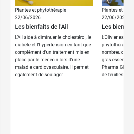
20,49 €
90 gélules
Plantes et phytothérapie
Plantes et phyt
22/06/2026
22/06/2026
34,89 €
Les bienfaits de l'Ail
Les bienfaits
180 gélules
L’Ail aide à diminuer le cholestérol, le
L’Olivier est un
diabète et l'hypertension en tant que
phytothérapie e
complément d’un traitement mis en
nombreux polyp
place par le médecin lors d'une
gras essentiels 
maladie cardiovasculaire. Il permet
Pharma GDD vou
également de soulager...
de feuilles d’Oli