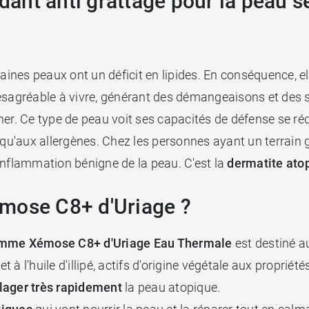
nt anti grattage pour la peau sè
aines peaux ont un déficit en lipides. En conséquence, ell
désagréable à vivre, générant des démangeaisons et des s
 Ce type de peau voit ses capacités de défense se rédui
 qu'aux allergènes. Chez les personnes ayant un terrain g
inflammation bénigne de la peau. C'est la
dermatite ato
emose C8+ d'Uriage ?
 gamme Xémose C8+ d'Uriage Eau Thermale
est destiné a
t à l'huile d'illipé, actifs d'origine végétale aux propriét
lager très rapidement
la peau atopique.