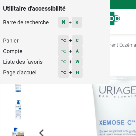
4,9
Voir les 58579 avis
Utilitaire d'accessibilité
Barre de recherche
Menu
+
⌘
K
Panier
+
⌥
C
Accueil
Santé
Irritations cutanées
Traitement Eczém
Compte
+
⌥
A
5
Liste des favoris
+
⌥
W
Page d'accueil
+
⌥
H