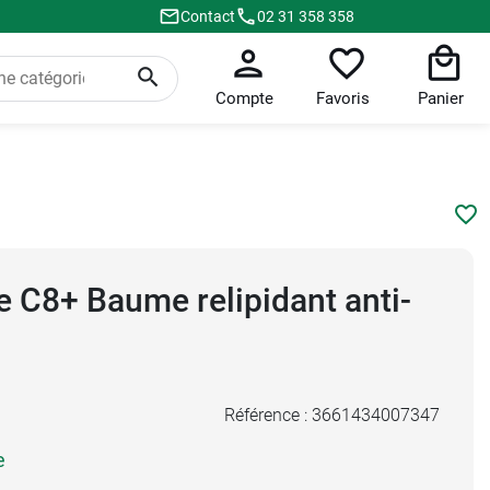
Contact
02 31 358 358
Compte
Favoris
Panier
 C8+ Baume relipidant anti-
Référence :
3661434007347
e