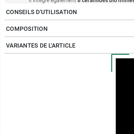
Il intègre également
8 céramides bio mimé
Enfin, il apporte de l'eau thermale d'Uriage,
CONSEILS D'UTILISATION
rapidement.
COMPOSITION
Ainsi, la peau est soulagée. Le baume Xémo
VARIANTES DE L'ARTICLE
Caractéristiques
: formule non parfumée ; t
Retrouvez également le
syndet Uriage Xem
Conditionnement :
Tube de 200 ml
Flacon-pompe de 500 ml
Offre promotionnelle : flacon-pompe d