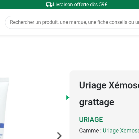
Livraison offerte dès 59€
a
Uriage Xémose
grattage
URIAGE
Gamme :
Uriage Xemos