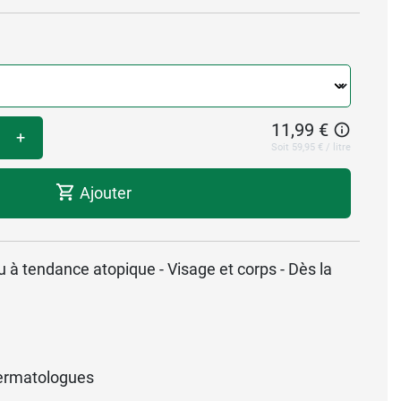
11,99 €
+
Soit 59,95 € / litre
Ajouter
 à tendance atopique - Visage et corps - Dès la
ermatologues