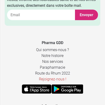
exclusives, directement dans votre boîte mail.
Fleur
2,39 €
d'oranger
Envoyer
2,39 €
Fleur de Tiaré
2,39 €
Fruits rouges
Pharma GDD
2,39 €
Iris
Qui sommes-nous ?
Notre histoire
2,39 €
Jasmin
Nos services
Parapharmacie
3,99 €
30 gommes
2,39 €
Rose
Route du Rhum 2022
Rejoignez-nous !
12,26 €
105 gommes
2,39 €
Santal
23,44 €
210 gommes
2,39 €
Vanille