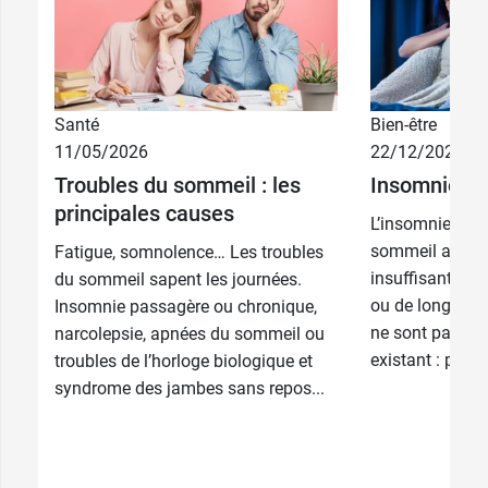
Santé
Bien-être
11/05/2026
22/12/2025
Troubles du sommeil : les
Insomnie : q
principales causes
L’insomnie est l
sommeil altéré, 
Fatigue, somnolence… Les troubles
insuffisant. Ell
du sommeil sapent les journées.
ou de longue d
Insomnie passagère ou chronique,
ne sont pas le 
narcolepsie, apnées du sommeil ou
existant : plusi
troubles de l’horloge biologique et
syndrome des jambes sans repos...