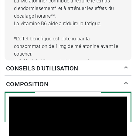
La Mélatonine¹ contribue à réduire le temps
d'endormissement* et à atténuer les effets du
décalage horaire**.
La vitamine B6 aide à réduire la fatigue.
*L'effet bénéfique est obtenu par la
consommation de 1 mg de mélatonine avant le
coucher.
**L'effet bénéfique est obtenu par la
CONSEILS D'UTILISATION
consommation d'au moins 0.5 mg juste avant le
coucher le premier jour du voyage et les
COMPOSITION
quelques jours suivant le jour d'arrivée à
destination.
Posologie de Somnil Mélatonine
flash en spray