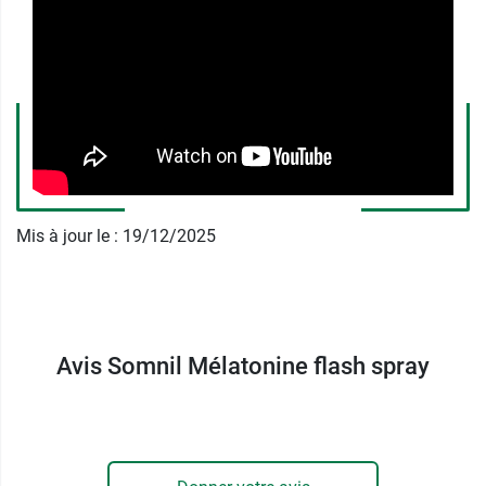
5 pulvérisations directement sous la langue, une
fois par jour 30 minutes avant le coucher.
Sans allergène - Sans gluten - Sans ingrédient
d'origine animale - Sans accoutumance
Marque française.
Contenance :
40 doses.
Mis à jour le : 19/12/2025
Volume net :
20 ml.
Découvrez également le
complément Magnefor
d'Ineldea
.
Avis Somnil Mélatonine flash spray
Fabricant
INELDEA
ZI de Carros, 10ème Rue - 4ème Avenue,
06511 CARROS Cedex