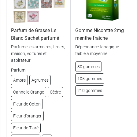
Parfum de Grasse Le
Gomme Nicorette 2mg
Blanc Sachet parfumé
menthe fraîche
Parfume les armoires, tiroirs,
Dépendance tabagique
maison, voitures et
faible à moyenne
aspirateur
30 gommes
Parfum
105 gommes
Ambre
Agrumes
210 gommes
Cannelle Orange
Cèdre
Fleur de Coton
Fleur d'oranger
Fleur de Tiaré