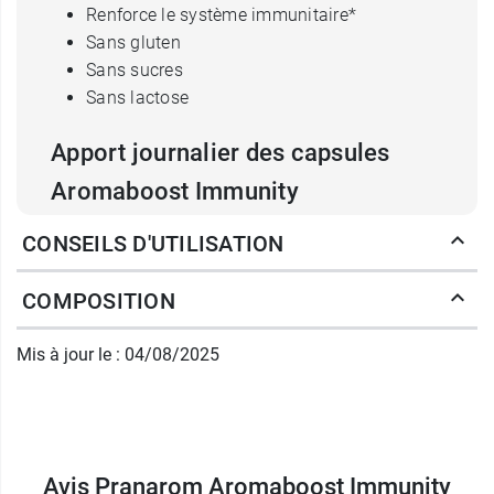
Renforce le système immunitaire*
Sans gluten
Sans sucres
Sans lactose
Apport journalier des capsules
Aromaboost Immunity
Echinacée*
400 mg ; extrait standardisé.
CONSEILS D'UTILISATION
Vitamines
:
B9
- 200 µg
COMPOSITION
B12
- 4 µg
D3
- 240 UI
Mis à jour le : 04/08/2025
Huiles essentielles
dont
Ravintsara
: boost
de 100 mg.
Conditionnement
: 60 gélules
Poids net
: 57g
Avis Pranarom Aromaboost Immunity
Chez Pranarom, vous pouvez retrouver