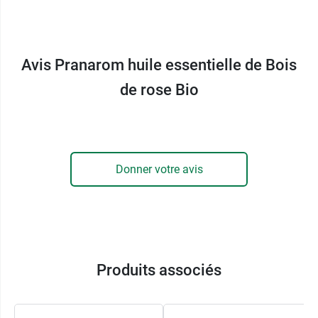
des propriétés qui permettraient
soulager les
infections ORL et broncho-pulmonaires
, mais
aussi les infections urinaires ou gynécologiques.
Avis Pranarom huile essentielle de Bois
Elle est surtout plébiscitée comme étant un
excellent
régénérant tissulaire
, ce qui explique
de rose Bio
qu’on la retrouve dans un grand nombre de
produits cosmétiques.
Ces exemples ne sont pas des prescriptions
médicales, si cette huile doit être utilisée dans un
Donner votre avis
but thérapeutique, il est vivement conseillé de
consulter un spécialiste de la santé pour obtenir
une prescription adaptée.
Conditionnement :
10 ml
Produits associés
Pour en savoir plus sur les
propriétés de l'huile
essentielle de Bois de Rose
, nous vous