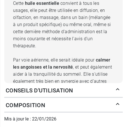
Cette
huile essentielle
convient à tous les
usages, elle peut être utilisée en diffusion, en
olfaction, en massage, dans un bain (mélangée
à un produit spécifique) ou même oral, même si
cette dernière méthode d’administration est la
moins courante et nécessite l'avis d'un
thérapeute.
Par voie aérienne, elle serait idéale pour
calmer
les angoisses et la nervosité
, et peut également
aider à la tranquillité du sommeil. Elle s’utilise
également très bien en synergie avec d’autres
huiles essentielles, afin de diffuser un parfum
CONSEILS D'UTILISATION
léger et relaxant dans la pièce.
COMPOSITION
En usage externe, notamment par le biais de
massages une fois mélangée à de l’huile
Mis à jour le : 22/01/2026
végétale, l’huile essentielle de bois de rose aurait