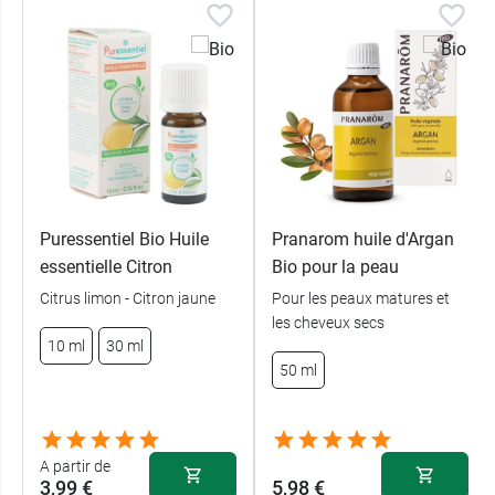
conseillons la lecture de notre fiche-conseils.
Cette huile, mélangée à de l'huile essentielle de
cannelle et de l'
huile essentielle de santal jaune
(Santalum austro. var. oustrocaledonicum)
,
associée à de l'huile végétale de germe de blé,
permet d'élaborer une huile de massage
aphrodisiaque.
Puressentiel Bio Huile
Pranarom huile d'Argan
essentielle Citron
Bio pour la peau
Citrus limon - Citron jaune
Pour les peaux matures et
les cheveux secs
10 ml
30 ml
50 ml
A partir de
3,99 €
5,98 €