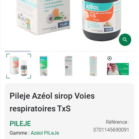
Pileje Azéol sirop Voies
respiratoires TxS
Référence :
PILEJE
3701145690091
Gamme :
Azéol PiLeJe