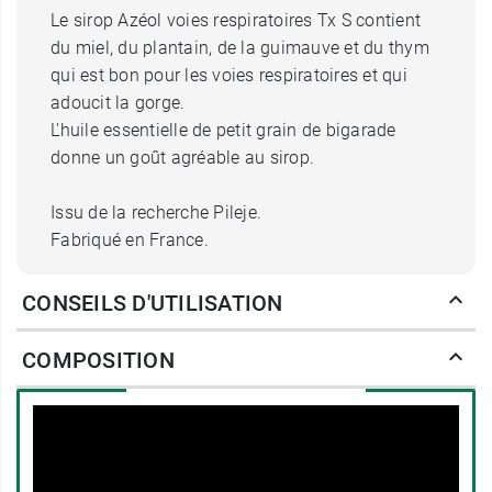
Le sirop Azéol voies respiratoires Tx S contient
du miel, du plantain, de la guimauve et du thym
qui est bon pour les voies respiratoires et qui
adoucit la gorge.
L'huile essentielle de petit grain de bigarade
donne un goût agréable au sirop.
Issu de la recherche Pileje.
Fabriqué en France.
15 doses de 5 ml
CONSEILS D'UTILISATION
Volume net :
75 ml
COMPOSITION
Teneur en sucres : 3,70 g / 5 ml
PileJe propose aussi le
spray pour le nez Azéol
.
Fabricant