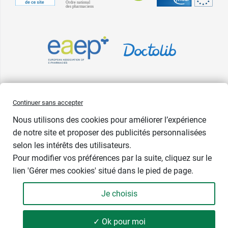
Pharma GDD adhère à la Fédération du e-commerce et de la vente à
Continuer sans accepter
distance (Fevad) et à sa charte qualité. La Fevad est membre du réseau
Nous utilisons des cookies pour améliorer l’expérience
européen Ecommerce Europe Trustmark.
de notre site et proposer des publicités personnalisées
Accessibilité
: partiellement conforme
selon les intérêts des utilisateurs.
Pour modifier vos préférences par la suite, cliquez sur le
lien 'Gérer mes cookies' situé dans le pied de page.
Contenance : 75 ml
Je choisis
6,99 €
-
+
Soit 93,20 € / litre
✓ Ok pour moi