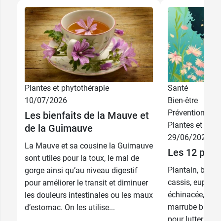
Plantes et phytothérapie
Santé
10/07/2026
Bien-être
Prévention
Les bienfaits de la Mauve et
Plantes et phyt
de la Guimauve
29/06/2026
La Mauve et sa cousine la Guimauve
Les 12 plant
sont utiles pour la toux, le mal de
Plantain, bleue
gorge ainsi qu’au niveau digestif
cassis, euphrai
pour améliorer le transit et diminuer
échinacée, bouil
les douleurs intestinales ou les maux
marrube blanc,
d’estomac. On les utilise...
pour lutter cont