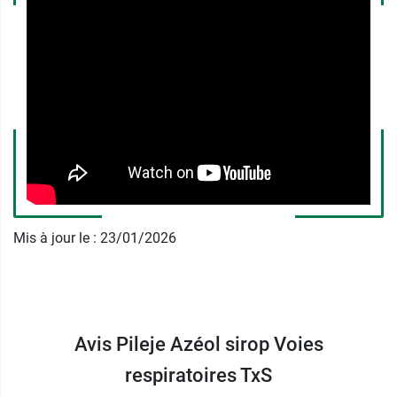
PILEJE
7 rue des 2 provinces
49270 Saint Laurent Des Autels
France
Mis à jour le : 23/01/2026
Avis Pileje Azéol sirop Voies
respiratoires TxS