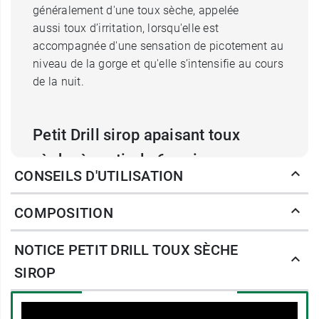
généralement d'une toux sèche, appelée
aussi toux d’irritation, lorsqu'elle est
accompagnée d'une sensation de picotement au
niveau de la gorge et qu'elle s’intensifie au cours
de la nuit.
Petit Drill sirop apaisant toux
sèche à partir de 6 mois
CONSEILS D'UTILISATION
Ce sirop Petit Drill va
apaiser cette toux sèche
grâce à l’action du
Glycérol qui adoucit et
COMPOSITION
hydrate la gorge
pour une action calmante
mécanique. Il forme
un film protecteur et
NOTICE PETIT DRILL TOUX SÈCHE
soulage la gorge
afin de mettre fin à la toux
SIROP
sèche liée à l’irritation.
Ce sirop est
aromatisé à la fraise
apportant une