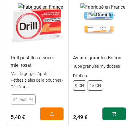
Drill pastilles à sucer
Aviaire granules Boiron
miel rosat
Tube granules multidoses
Mal de gorge - Aphtes -
Dilution
Petites plaies de la bouches -
9 CH
15 CH
Dès 6 ans
24 pastilles
5,40 €
2,49 €