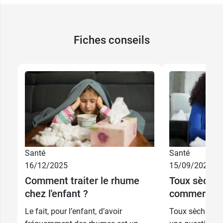
Fiches conseils
2,49 €
9 CH
Santé
Santé
16/12/2025
15/09/2025
2,49 €
Comment traiter le rhume
Toux sèche, 
15 CH
chez l'enfant ?
comment les
Le fait, pour l’enfant, d’avoir
Toux sèche ou 