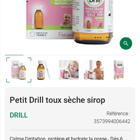
Petit Drill toux sèche sirop
Référence :
DRILL
3573994006442
Calme l'irritation, protège et hydrate la gorge - Dès 6