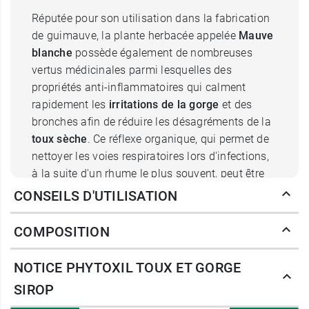
Réputée pour son utilisation dans la fabrication
de guimauve, la plante herbacée appelée
Mauve
blanche
possède également de nombreuses
vertus médicinales parmi lesquelles des
propriétés anti-inflammatoires qui calment
rapidement les
irritations de la gorge
et des
bronches afin de réduire les désagréments de la
toux sèche
. Ce réflexe organique, qui permet de
nettoyer les voies respiratoires lors d'infections,
à la suite d'un rhume le plus souvent, peut être
en effet très gênant et parfois douloureux s'il se
CONSEILS D'UTILISATION
répète au cours de la journée. Le sirop
Phytoxil
Toux et Gorge
aide ainsi à apaiser les
COMPOSITION
muqueuses de la gorge.
NOTICE PHYTOXIL TOUX ET GORGE
La mauve blanche est accompagnée dans sa
SIROP
mission par le
miel
, dont la teneur en sucre