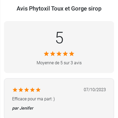
Ce
sirop Phytoxil Toux et gorge
est fourni avec
Avis Phytoxil Toux et Gorge sirop
une cuillère doseuse.
Conditionnement :
flacon de 100 ml
5
La gamme inclut également des
pastilles pour la
gorge Phytoxil
et le
sirop sans sucre contre la
toux Pytoxil
.
Moyenne de 5 sur 3 avis
07/10/2023
Efficace pour ma part :)
par Jenifer