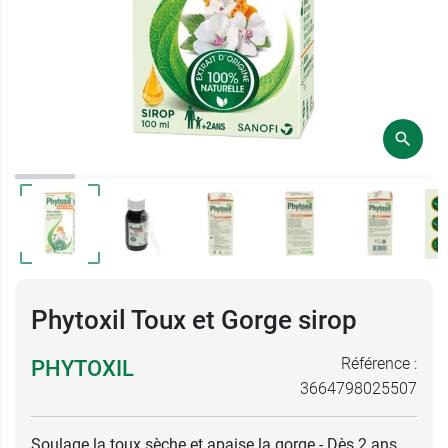
Phytoxil Toux et Gorge sirop
Référence :
PHYTOXIL
3664798025507
Soulage la toux sèche et apaise la gorge - Dès 2 ans