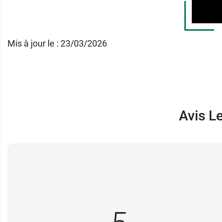
3 rue du Petit Marais
57640 Sainte-Barbe
France
Mis à jour le : 23/03/2026
03 87 76 72 24
Avis L