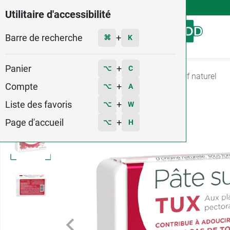
4,9
Voir les 58579 avis
Utilitaire d'accessibilité
Barre de recherche
Menu
+
⌘
K
Panier
+
⌥
C
Accueil
Santé
Nez - gorge - toux
Antitussif naturel
Compte
+
⌥
A
4
Liste des favoris
+
⌥
W
Page d'accueil
+
⌥
H