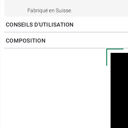
Fabriqué en Suisse.
CONSEILS D'UTILISATION
Posologie des gummies s
COMPOSITION
1 gomme à sucer 5 à 10 fois par jour.
Et contre la sinusite ou la rhinite, Lehning 
Poids net :
50 g.
Contenance :
40 gommes à sucer de 1,2 g.
Fabricant
LEHNING