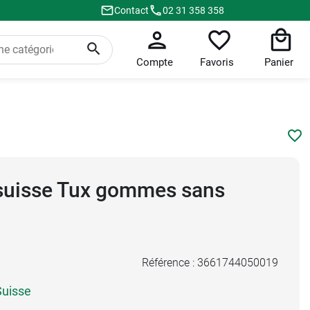
Contact
02 31 358 358
Compte
Favoris
Panier
suisse Tux gommes sans
Référence :
3661744050019
Suisse