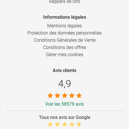
Rappels de lots
Demandez conseil à votre médecin ou
pharmacien en cas de doute ou si vous prenez
Informations légales
d'autres médicaments.
Mentions légales
La nicotine est déconseillée lors de la grossesse
Protection des données personnelles
et de l'allaitement et représente un danger pour
Conditions Générales de Vente
vous et votre enfant. L'arrêt de cigarette nécessite
Conditions des offres
un avis médical pour son arrêt. La prise de
Gérer mes cookies
substitut nicotinique est donc déconseillée sans
avis médical.
Avis clients
4,9
Voir les 58579 avis
Tous nos avis sur Google