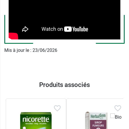
Enrobage: xylitol, amidon, arôme winterfresh*,
dioxyde de titane (E171).
*Composition de l’arôme winterfresh : huile
essentielle de menthe des champs sans
terpènes, menthol naturel, huile essentielle de
Mis à jour le : 23/06/2026
menthe poivrée sans terpènes, eucalyptol
naturel, menthone naturel, trans-anéthole, huile
de santal.
Les excipients à effet notoire sont le xylitol,
Produits associés
sodium.
Posologie de Nicorette 2 mg
gommes à mâcher, menthe glaciale