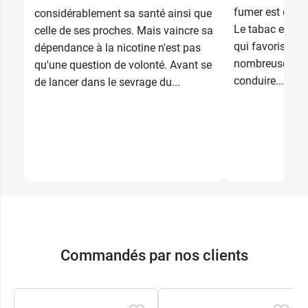
gommes, pour rester aussi longtemps que
fumer est dang
considérablement sa santé ainsi que
possible sans fumer. Il ne faut pas dépasser 30
Le tabac est u
celle de ses proches. Mais vaincre sa
gommes par jour. Si après 6 semaines de
qui favorise l
dépendance à la nicotine n'est pas
traitement, cette réduction n'a pas aboutie, il est
nombreuses ma
qu'une question de volonté. Avant se
recommandé de prendre conseil auprès d'un
conduire...
de lancer dans le sevrage du...
professionnel de santé. Il est recommandé de ne
pas utiliser les pastilles au-delà de 12 mois.
Mode d'administration
: Les gommes sont
administrées par voie buccale et doivent être
absorbées par la muqueuse buccale lors de leur
libération par la mastication, avalée, la nicotine
est sans effet. Lors des premières mastications,
il est important de ne pas mâcher la gomme trop
vigoureusement et de la placer juste après
Commandés par nos clients
contre la joue après pendant environ 10 minutes
afin que la gomme puisse ramollir et permettre à
la nicotine d'être absorbée par la muqueuse