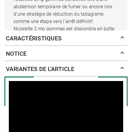
abstention temporaire de fumer ou encore lors
d'une stratégie de réduction du tabagisme
comme une étape vers l'arrêt définitif.
Nicorette 2 mg gommes est disponible en boîte
de 30, 105 ou 210 gommes.
CARACTÉRISTIQUES
Une gomme de Nicorette contient
2 mg de
NOTICE
nicotine
, sous forme de résinate de nicotine.
VARIANTES DE L'ARTICLE
Les autres composants sont
: Chewing gum
base, xylitol, huile essentielle de menthe poivrée,
carbonate de sodium anhydre, bicarbonate de
sodium, acésulfame potassique, lévomenthol,
oxyde de magnésium léger.
Sub-enrobage : arôme winterfresh*,
hypromellose, sucralose, polysorbate 80.