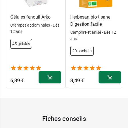
Gélules fenouil Arko
Herbesan bio tisane
Digestion facile
Crampes abdominales - Dès
12 ans
Camphré et anisé - Dès 12
ans
45 gélules
20 sachets
6,39 €
3,49 €
Fiches conseils