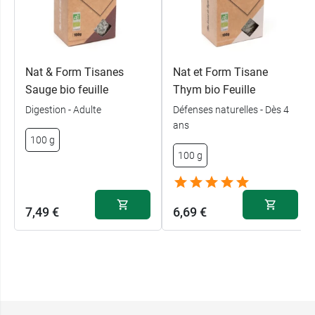
Nat & Form Tisanes
Nat et Form Tisane
Sauge bio feuille
Thym bio Feuille
Digestion - Adulte
Défenses naturelles - Dès 4
ans
100 g
100 g
7,49 €
6,69 €