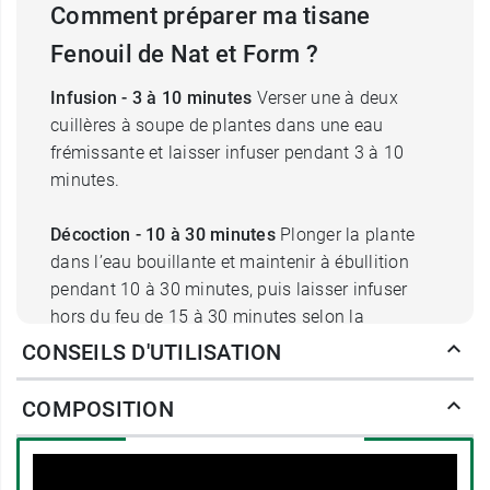
Comment préparer ma tisane
Fenouil de Nat et Form ?
Infusion - 3 à 10 minutes
Verser une à deux
cuillères à soupe de plantes dans une eau
frémissante et laisser infuser pendant 3 à 10
minutes.
Décoction - 10 à 30 minutes
Plonger la plante
dans l’eau bouillante et maintenir à ébullition
pendant 10 à 30 minutes, puis laisser infuser
hors du feu de 15 à 30 minutes selon la
concentration souhaitée.
CONSEILS D'UTILISATION
Certifié AB - Agriculture biologique
COMPOSITION
FR-BIO-01
Agriculture UE/non UE