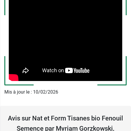
Conditionnement :
100 g
Découvrez également la
tisane digestion bio
Nat&Form
.
Fabricant
NATEFORME
ZA de kerloudan
56270 PLOEMEUR FRANCE
France
+33 297 863 379
Mis à jour le : 10/02/2026
Avis sur Nat et Form Tisanes bio Fenouil
Semence par Myriam Gorzkowski,