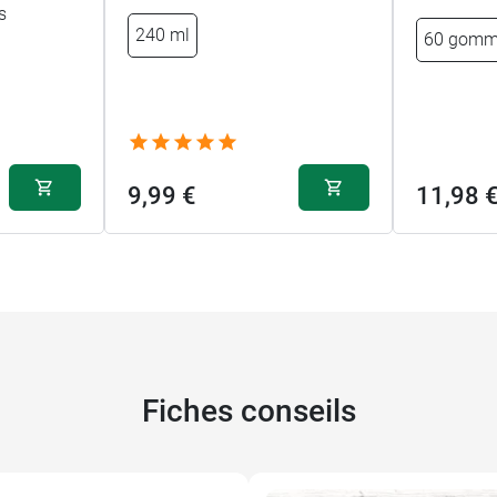
s
240 ml
60 gomm
9,99 €
11,98 
Fiches conseils