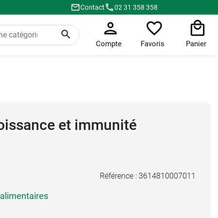
Contact
02 31 358 358
Compte
Favoris
Panier
oissance et immunité
Référence :
3614810007011
limentaires