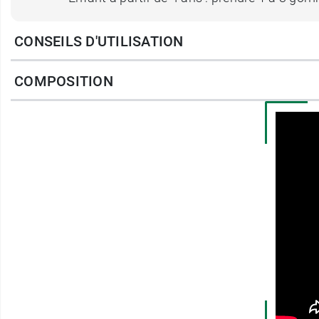
CONSEILS D'UTILISATION
Pour ouvrir, appuyer puis tourner.
Fermer soigneusement après utilisation et vér
COMPOSITION
Arômes naturels fraise et pomme
Sans sucres ajoutés
Sans colorant artificiel
Dès 4 ans
*La vitamine D est nécessaire à une
croiss
système immunitaire
des enfants.
Vous retrouverez de la vitamine D dans les