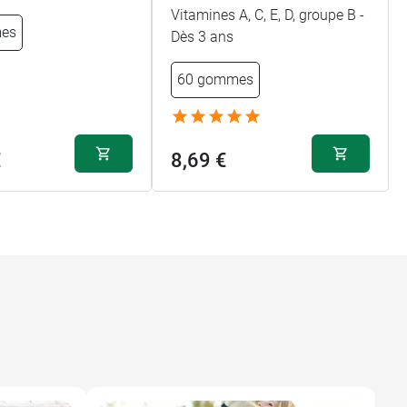
Vitamines A, C, E, D, groupe B -
es
Dès 3 ans
60 gommes
€
8,69 €