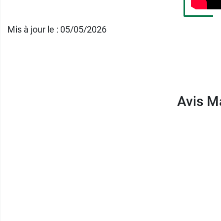
Poids net :
90 g
Mis à jour le : 05/05/2026
Conditionnement :
30 gommes
Fabricant
Avis M
COOPER
place lucien auvert
77020 Melun
France
01 64 87 20 00