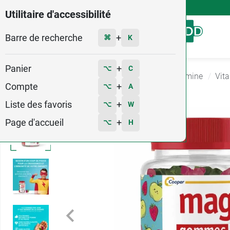
4,9
Voir les 58579 avis
Utilitaire d'accessibilité
Barre de recherche
Menu
+
⌘
K
Panier
+
⌥
C
Accueil
Santé
Complément Alimentaire Vitamine
Vit
Compte
+
⌥
A
Liste des favoris
+
⌥
W
Page d'accueil
+
⌥
H