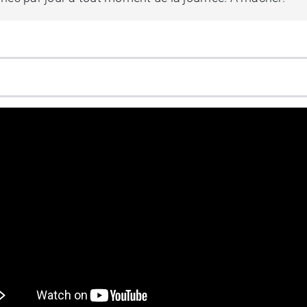
ifier la fonctionnalité de la sécurité.
ance
et un développement osseux normaux des enfants e
comprimés Vitascorbol Multi Junior
.