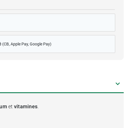
é
(CB
, Apple Pay, Google Pay)
ium
et
vitamines
.