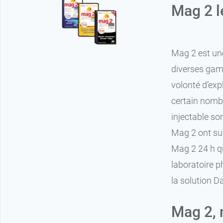
Mag 2 
Mag 2 est un
diverses gamm
volonté d’exp
certain nomb
injectable so
Mag 2 ont sui
Mag 2 24 h q
laboratoire 
la solution Da
Mag 2, n