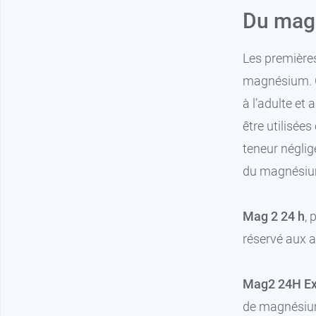
Du mag
Les premières
magnésium.
à l’adulte e
être utilisée
teneur négli
du magnésium 
Mag 2 24 h
, 
réservé aux 
Mag2 24H Ext
de magnésium 