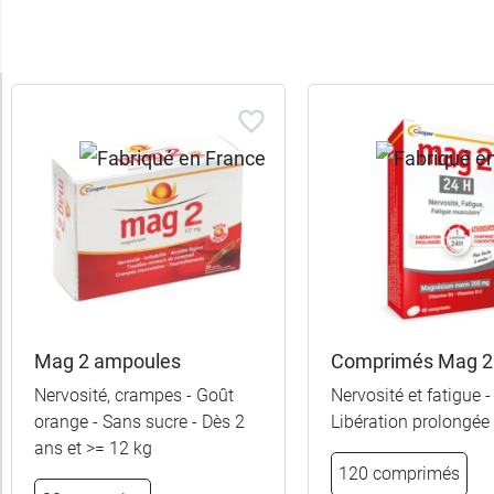
Trier
les
produits
Trier
Par défaut
trer
es
ltats
Mag 2 ampoules
Comprimés Mag 2
11
Nervosité, crampes - Goût
Nervosité et fatigue -
uits)
orange - Sans sucre - Dès 2
Libération prolongée 
ans et >= 12 kg
Catégories
120 comprimés