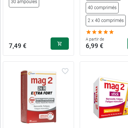
30 ampoules
Sous-
40 comprimés
catégories
2 x 40 comprimés
Fabriqué
A partir de
en
7,49 €
6,99 €
France
Allaitement
Caractéristiques
Convient
aux
Femme