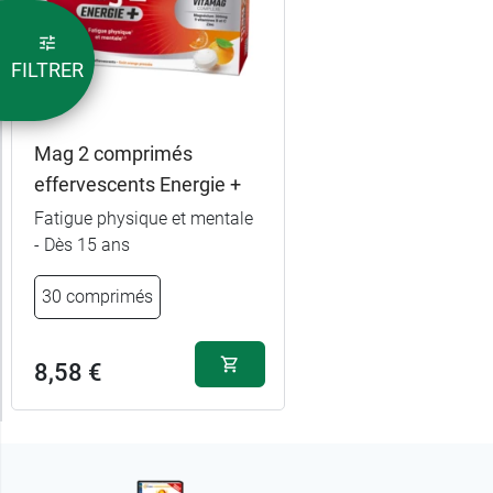
FILTRER
Mag 2 comprimés
effervescents Energie +
Fatigue physique et mentale
- Dès 15 ans
30 comprimés
8,99 €
45 comprimés
2 x 45
15,19 €
8,58 €
comprimés