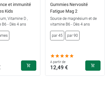
ance et immunité
Gummies Nervosité
s Kids
Fatigue Mag 2
um, Vitamine D ,
Source de magnésium et de
 B6 - Dès 4 ans
vitamine B6 - Dès 4 ans
mmes
par 45
par 90
A partir de
€
12,49 €