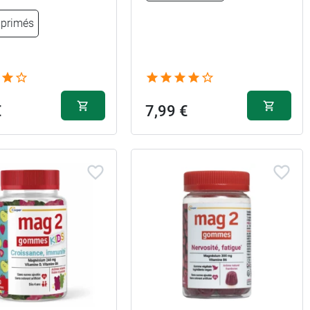
primés
€
7,99 €