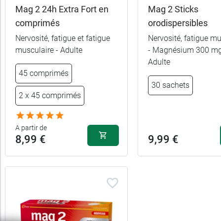
enceinte
Mag 2 24h Extra Fort en
Mag 2 Sticks
comprimés
orodispersibles
Forme
Nervosité, fatigue et fatigue
Nervosité, fatigue mu
musculaire - Adulte
- Magnésium 300 mg
14,49 
120 comprimés
Adulte
Indication
45 comprimés
6,99 €
40 comprimés
30 sachets
Parfum
2 x 45 comprimés
2 x 40
12,29 
Pour
comprimés
A partir de
qui
8,99 €
9,99 €
Type
de
mélatonine