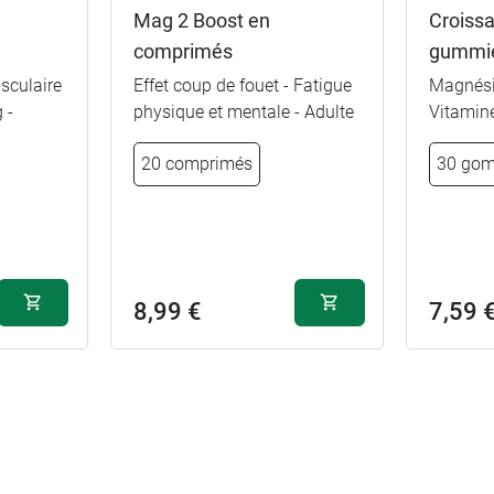
Mag 2 Boost en
Croiss
comprimés
gummie
sculaire
Effet coup de fouet - Fatigue
Magnési
 -
physique et mentale - Adulte
Vitamine
€
20 comprimés
30 go
6,99 €
120 comprimés
€
4,49 €
60 comprimés
8,99 €
7,59 