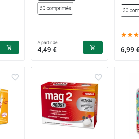
60 comprimés
30 com
A partir de
4,49 €
6,99 