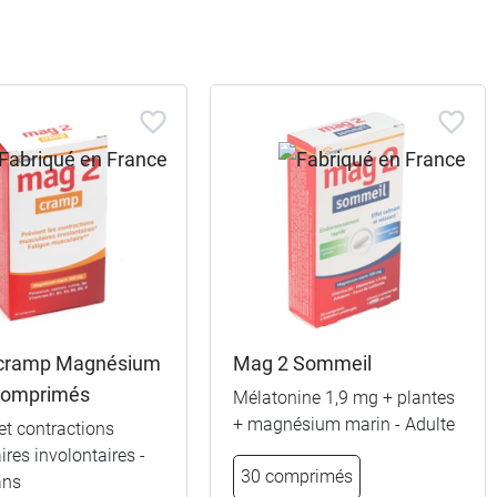
cramp Magnésium
Mag 2 Sommeil
comprimés
Mélatonine 1,9 mg + plantes
+ magnésium marin - Adulte
et contractions
res involontaires -
30 comprimés
ans