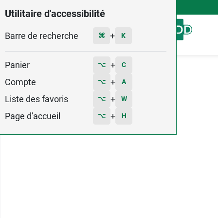
4,9
Voir les 58579 avis
Utilitaire d'accessibilité
Barre de recherche
Menu
+
⌘
K
Panier
+
⌥
C
Accueil
Marques
Cooper
Mag 2
Compte
+
⌥
A
Liste des favoris
+
⌥
W
Page d'accueil
+
⌥
H