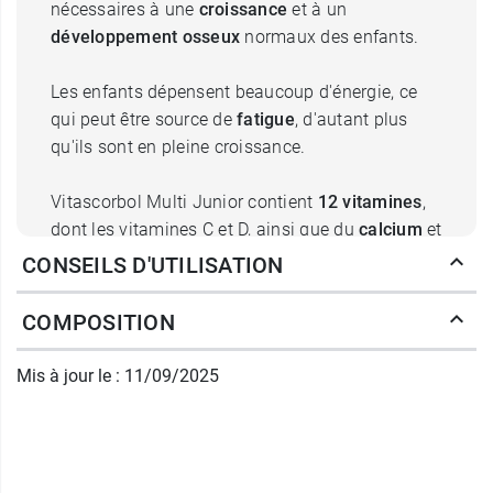
nécessaires à une
croissance
et à un
développement osseux
normaux des enfants.
Les enfants dépensent beaucoup d'énergie, ce
qui peut être source de
fatigue
, d'autant plus
qu'ils sont en pleine croissance.
Vitascorbol Multi Junior contient
12 vitamines
,
dont les vitamines C et D, ainsi que du
calcium
et
du
phosphore
. Il apporte aux enfants les
CONSEILS D'UTILISATION
vitamines et minéraux nécessaires à leur
croissance
et au bon développement de leurs os.
COMPOSITION
Dès 4 ans.
Mis à jour le : 11/09/2025
Posologie de Vitascorbol Multi
Junior à croquer