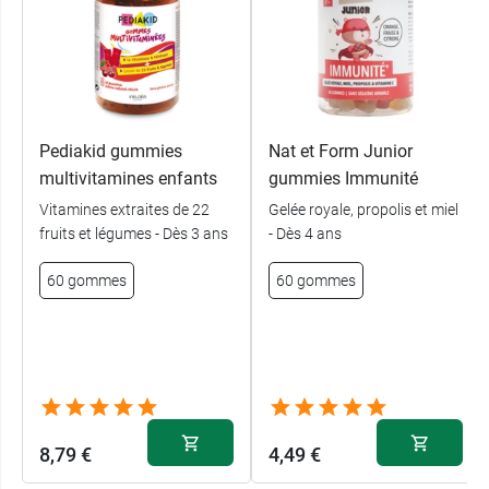
place lucien auvert
77020 Melun
France
01 64 87 20 00
Pediakid gummies
Nat et Form Junior
multivitamines enfants
gummies Immunité
Vitamines extraites de 22
Gelée royale, propolis et miel
fruits et légumes - Dès 3 ans
- Dès 4 ans
60 gommes
60 gommes
8,79 €
4,49 €