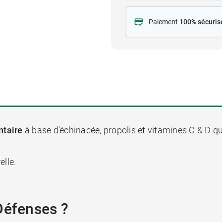
Paiement
100% sécuris
taire
à base d'échinacée, propolis et vitamines C & D q
elle.
Défenses ?