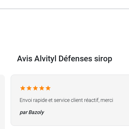
e
testé et approuvé par les enfants. Sa texture liquide le
s difficultés de déglutition.
Avis Alvityl Défenses sirop
Alvityl Immunité
.
Envoi rapide et service client réactif, merci
par Bazoly