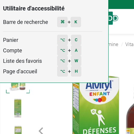
4,9
Voir les 58579 avis
Utilitaire d'accessibilité
Barre de recherche
Menu
+
⌘
K
Panier
+
⌥
C
Accueil
Santé
Complément Alimentaire Vitamine
Vit
Compte
+
⌥
A
5
Liste des favoris
+
⌥
W
Page d'accueil
+
⌥
H