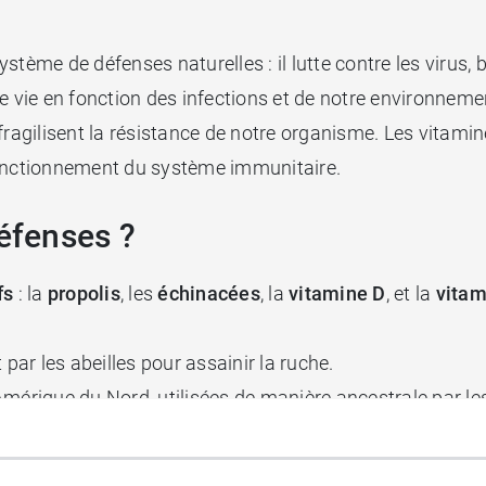
tème de défenses naturelles : il lutte contre les virus, 
e vie en fonction des infections et de notre environneme
fragilisent la résistance de notre organisme. Les vitami
fonctionnement du système immunitaire.
Défenses ?
fs
: la
propolis
, les
échinacées
, la
vitamine D
, et la
vitam
 par les abeilles pour assainir la ruche.
Amérique du Nord, utilisées de manière ancestrale par le
ment normal du système immunitaire des enfants, adoles
ipalement dans les fruits et les légumes et nécessaire 