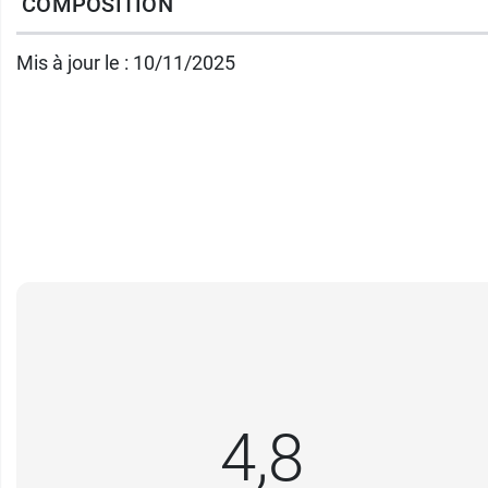
COMPOSITION
Sa nouvelle formule a un
goût très agréabl
enfants, mais aussi pour les adultes ayant de
Mis à jour le : 10/11/2025
Sans gluten - Sans lactose - Sans colorant.
Conditionnement :
flacon de 240 ml.
Nous vous proposons aussi les comprimés
Fabricant
URGO
42 rue de Longvic - BP 157
4,8
21304 Chenôve Cedex
France