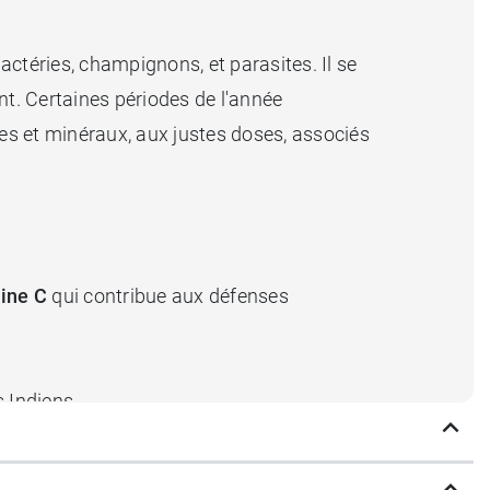
bactéries, champignons, et parasites. Il se
nt. Certaines périodes de l'année
nes et minéraux, aux justes doses, associés
ine C
qui contribue aux défenses
s Indiens.
cents et adultes.
aux défenses de l'organisme.