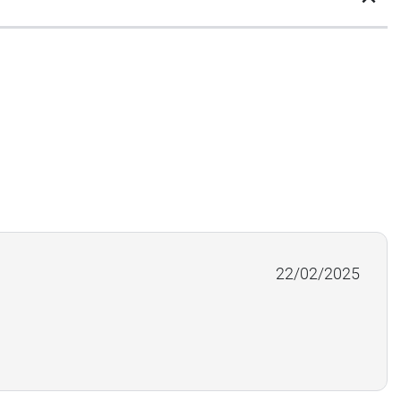
 rend particulièrement adapté pour les
22/02/2025