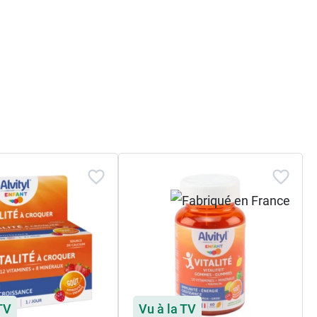
 TV
Vu à la TV