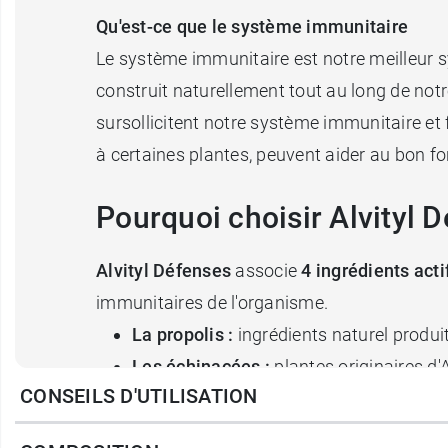
Qu'est-ce que le système immunitaire
Le système immunitaire est notre meilleur sys
construit naturellement tout au long de notr
sursollicitent notre système immunitaire et 
à certaines plantes, peuvent aider au bon 
Pourquoi choisir Alvityl 
Alvityl Défenses
associe
4 ingrédients acti
immunitaires de l'organisme.
La propolis :
ingrédients naturel produit
Les échinacées :
plantes originaires d'
CONSEILS D'UTILISATION
La vitamine D
contribue au fonctionne
La vitamine C :
vitamine contenue princ