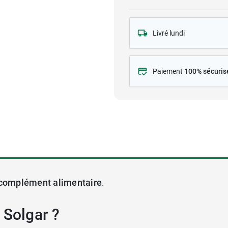
Livré lundi
Paiement
100% sécuris
complément alimentaire
.
 Solgar ?