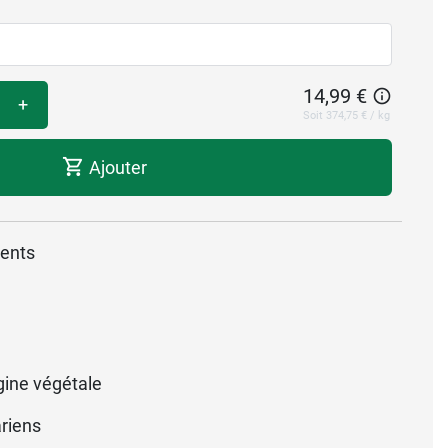
14,99 €
+
Soit 374,75 € / kg
Ajouter
dents
gine végétale
riens