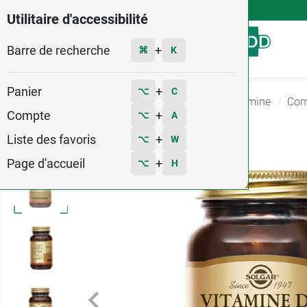
4,9
Voir les 58579 avis
Utilitaire d'accessibilité
Barre de recherche
Menu
+
⌘
K
Panier
+
⌥
C
Accueil
Santé
Complément Alimentaire Vitamine
Com
Compte
+
⌥
A
3
Liste des favoris
+
⌥
W
Page d'accueil
+
⌥
H