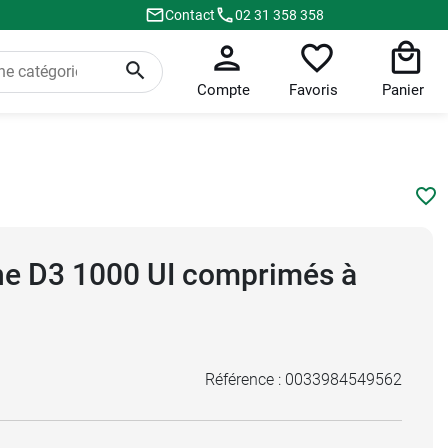
Contact
02 31 358 358
Compte
Favoris
Panier
ne D3 1000 UI comprimés à
Référence :
0033984549562