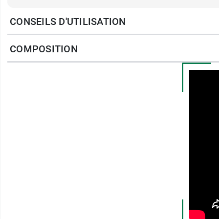
CONSEILS D'UTILISATION
Fabricant
SOLGAR FRANCE
COMPOSITION
14 rue de Berlin
CS 20143 Montevrain
77772 Marne la Vallée Cedex 4
01 60 21 22 00