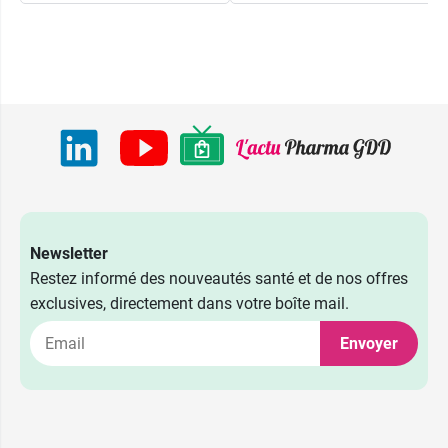
2,59 €
4 CH
2,59 €
5 CH
Newsletter
2,59 €
Restez informé des nouveautés santé et de nos offres
7 CH
exclusives, directement dans votre boîte mail.
2,49 €
9 CH
Envoyer
2,59 €
15 CH
2,59 €
30 CH