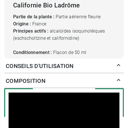
Californie Bio Ladrôme
Partie de la plante :
Partie aérienne fleurie
Origine :
France
Principes actifs :
alcaloïdes isoquinoléiques
(eschscholtzine et californidine)
Conditionnement :
Flacon de 50 ml
CONSEILS D'UTILISATION
Ladrôme propose également un
spray sommeil
paisible
à base d'élixirs floraux.
COMPOSITION
Fabricant
SICOBEL
104 avenue Frédéric Mistral
38670 Chasse-sur-Rhône
France
04.76.08.61.45