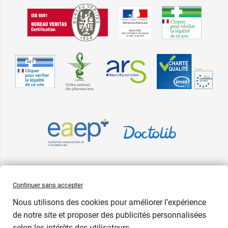
Pharma GDD adhère à la Fédération du e-commerce et de la vente à
Continuer sans accepter
distance (Fevad) et à sa charte qualité. La Fevad est membre du réseau
Nous utilisons des cookies pour améliorer l’expérience
européen Ecommerce Europe Trustmark.
de notre site et proposer des publicités personnalisées
Accessibilité
: partiellement conforme
selon les intérêts des utilisateurs.