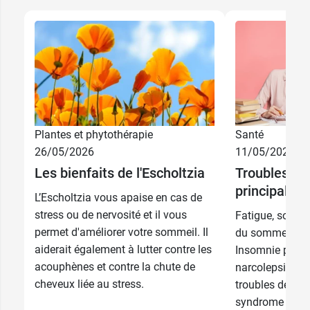
Plantes et phytothérapie
Santé
26/05/2026
11/05/2026
Les bienfaits de l'Escholtzia
Troubles du
principales
L’Escholtzia vous apaise en cas de
stress ou de nervosité et il vous
Fatigue, somno
permet d'améliorer votre sommeil. Il
du sommeil sap
aiderait également à lutter contre les
Insomnie passa
acouphènes et contre la chute de
narcolepsie, a
cheveux liée au stress.
troubles de l’h
syndrome des j