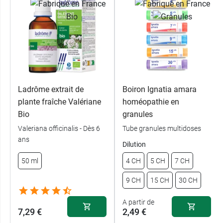
Ladrôme extrait de
Boiron Ignatia amara
plante fraîche Valériane
homéopathie en
Bio
granules
Valeriana officinalis - Dès 6
Tube granules multidoses
ans
Dilution
50 ml
4 CH
5 CH
7 CH
9 CH
15 CH
30 CH
A partir de
7,29 €
2,49 €