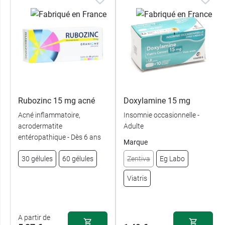
Rubozinc 15 mg acné
Doxylamine 15 mg
Acné inflammatoire,
Insomnie occasionnelle -
acrodermatite
Adulte
entéropathique - Dès 6 ans
Marque
30 gélules
60 gélules
Zentiva
Eg Labo
Viatris
A partir de