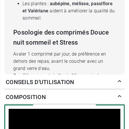
Les plantes :
aubépine, mélisse, passiflore
et Valériane
aident à améliorer la qualité du
sommeil.
Posologie des comprimés Douce
nuit sommeil et Stress
Avaler 1 comprimé par jour, de préférence en
dehors des repas, avant le coucher avec un
grand verre d'eau.
Conditionnement :
boîte de 30 comprimés.
CONSEILS D'UTILISATION
Découvrez les autres solutions de la marque, par
COMPOSITION
exemple l'
orthèse dentaire Douce Nuit
.
Fabricant
SICOBEL