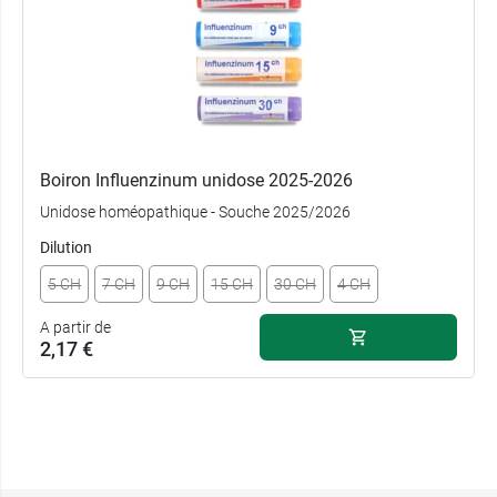
Boiron Influenzinum unidose 2025-2026
Unidose homéopathique - Souche 2025/2026
Dilution
5 CH
7 CH
9 CH
15 CH
30 CH
4 CH
A partir de
2,17 €