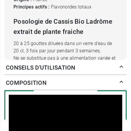
Principes actifs :
Flavonoïdes totaux
Posologie de Cassis Bio Ladrôme
extrait de plante fraiche
20 à 25 gouttes diluées dans un verre d'eau de
20 cl, 3 fois par jour pendant 3 semaines,
Ne se substitue pas à une alimentation variée et
équilibrée et à un mode de vie sain,
CONSEILS D'UTILISATION
Conserver à température ambiante dans un
endroit sec et à l'abri de la lumière.
COMPOSITION
Dose journalière maximale :
75 gouttes, soit 2,4
g d'extrait, qui correspond, en moyenne, à 1,6 mg
de feuilles fraîches de cassis.
Origine :
France