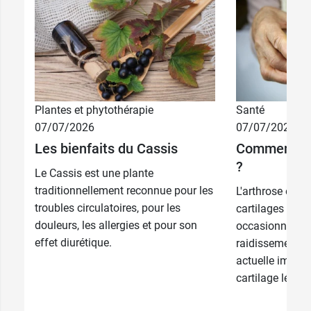
Plantes et phytothérapie
Santé
10,49 €
60 gélules
07/07/2026
07/07/2026
Les bienfaits du Cassis
Comment sou
6,99 €
30 gélules
?
Le Cassis est une plante
traditionnellement reconnue pour les
L'arthrose est 
troubles circulatoires, pour les
cartilages d'une
douleurs, les allergies et pour son
occasionne dou
effet diurétique.
raidissement. S'
actuelle imposs
cartilage lésé, i