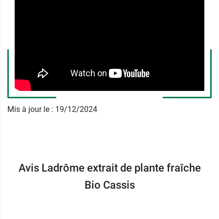
Conditionnement :
Flacon de 50 ml
Ladrôme propose différents extraits de plantes,
par exemple l'
extrait de plante fraîche Bio Griffe
du diable
.
Fabricant
SICOBEL
Mis à jour le : 19/12/2024
104 avenue Frédéric Mistral
38670 Chasse-sur-Rhône
France
04.76.08.61.45
Avis Ladrôme extrait de plante fraîche
Bio Cassis