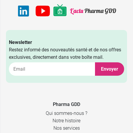
2,49 €
5 CH
2,49 €
7 CH
Newsletter
2,49 €
9 CH
Restez informé des nouveautés santé et de nos offres
exclusives, directement dans votre boîte mail.
2,49 €
15 CH
Envoyer
2,49 €
30 CH
2,17 €
4 CH
Pharma GDD
Qui sommes-nous ?
Notre histoire
Nos services