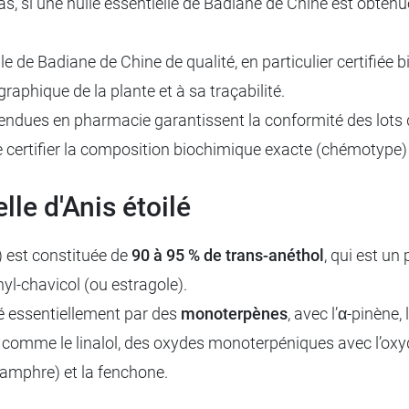
as, si une huile essentielle de Badiane de Chine est obtenu
lle de Badiane de Chine de qualité, en particulier certifiée b
raphique de la plante et à sa traçabilité.
 vendues en pharmacie garantissent la conformité des lots 
ertifier la composition biochimique exacte (chémotype) de
lle d'Anis étoilé
é) est constituée de
90 à 95 % de trans-anéthol
, qui est un
yl-chavicol (ou estragole).
é essentiellement par des
monoterpènes
, avec l’α-pinène
comme le linalol, des oxydes monoterpéniques avec l’oxyd
amphre) et la fenchone.