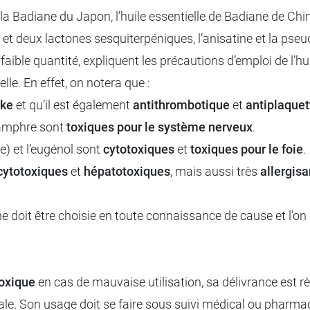
 la Badiane du Japon, l’huile essentielle de Badiane de C
l et deux lactones sesquiterpéniques, l’anisatine et la pse
le quantité, expliquent les précautions d’emploi de l’huil
elle. En effet, on notera que :
ike
et qu’il est également
antithrombotique
et
antiplaquet
 camphre sont
toxiques pour le système nerveux
.
le) et l’eugénol sont
cytotoxiques
et
toxiques pour le foie
.
cytotoxiques
et
hépatotoxiques
, mais aussi très
allergis
e doit être choisie en toute connaissance de cause et l’on d
toxique
en cas de mauvaise utilisation, sa délivrance est
ale. Son usage doit se faire sous suivi médical ou pharm