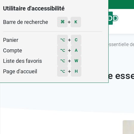
4,9
Voir les 58579 avis
Utilitaire d'accessibilité
Barre de recherche
Menu
+
⌘
K
Panier
+
⌥
C
Accueil
Guide des huiles essentielles
Huile essentielle d
Compte
+
⌥
A
Liste des favoris
+
⌥
W
Page d'accueil
+
⌥
H
Huile esse