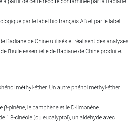
e à partir de cette récolte contaminée par la Badiane
iologique par le label bio français AB et par le label
de Badiane de Chine utilisés et réalisent des analyses
 l’huile essentielle de Badiane de Chine produite.
 phénol méthyl-éther. Un autre phénol méthyl-éther
, le β-pinène, le camphène et le D-limonène.
e 1,8-cinéole (ou eucalyptol), un aldéhyde avec