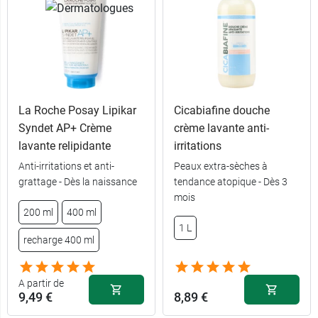
La Roche Posay Lipikar
Cicabiafine douche
Syndet AP+ Crème
crème lavante anti-
lavante relipidante
irritations
Anti-irritations et anti-
Peaux extra-sèches à
grattage - Dès la naissance
tendance atopique - Dès 3
mois
200 ml
400 ml
1 L
recharge 400 ml
A partir de
9,49 €
8,89 €