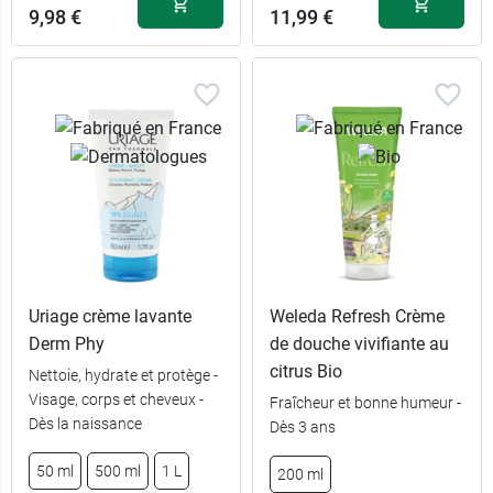
Fleur de
9,98 €
11,99 €
3,99 €
cupuaçu
3,99 €
Lait de rose
Uriage crème lavante
Weleda Refresh Crème
Derm Phy
de douche vivifiante au
citrus Bio
Nettoie, hydrate et protège -
Visage, corps et cheveux -
Fraîcheur et bonne humeur -
Dès la naissance
Dès 3 ans
50 ml
500 ml
1 L
200 ml