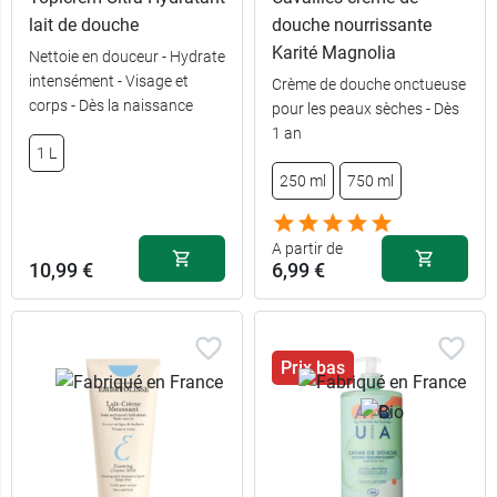
lait de douche
douche nourrissante
Karité Magnolia
Nettoie en douceur - Hydrate
intensément - Visage et
Crème de douche onctueuse
corps - Dès la naissance
pour les peaux sèches - Dès
6,99 €
250 ml
1 an
1 L
9,49 €
750 ml
250 ml
750 ml
A partir de
10,99 €
6,99 €
Prix bas