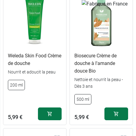
Weleda Skin Food Crème
Biosecure Crème de
de douche
douche à l'amande
douce Bio
Nourrit et adoucit la peau
Nettoie et nourrit la peau -
200 ml
Dès 3 ans
7,49 €
200 ml
500 ml
12,99 €
400 ml
5,99 €
5,99 €