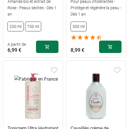
Amande bio et extrait de
Pour peaux intolérantes -
Rose - Peaux sèches - Dès 1
Protège et régénère la peau -
an
Dès 1 an
250 ml
750 ml
500 ml
A partir de
6,99 €
8,99 €
Topicrem Ultra Hydratant
Cavaillès crème de