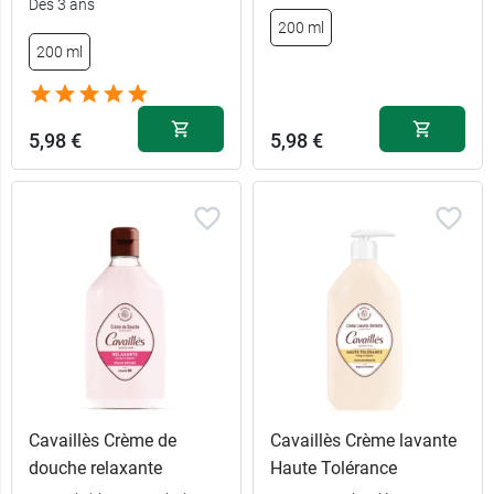
Dès 3 ans
200 ml
12,99 €
1 L
200 ml
5,98 €
5,98 €
Cavaillès Crème de
Cavaillès Crème lavante
douche relaxante
Haute Tolérance