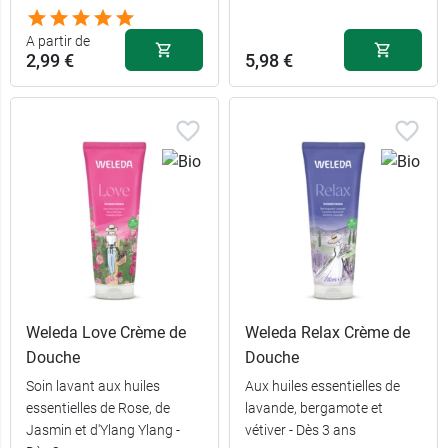
A partir de
2,99 €
5,98 €
Weleda Love Crème de
Weleda Relax Crème de
Douche
Douche
2,99 €
Soin lavant aux huiles
Aux huiles essentielles de
50 ml
essentielles de Rose, de
lavande, bergamote et
Jasmin et d'Ylang Ylang -
vétiver - Dès 3 ans
9,49 €
500 ml