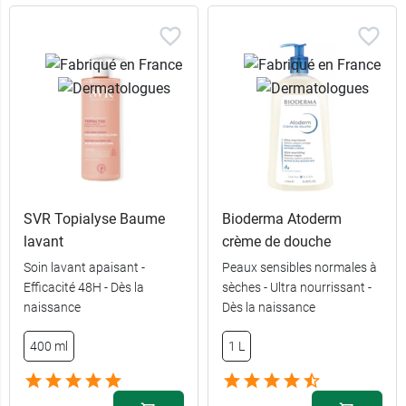
SVR Topialyse Baume
Bioderma Atoderm
lavant
crème de douche
Soin lavant apaisant -
Peaux sensibles normales à
Efficacité 48H - Dès la
sèches - Ultra nourrissant -
Fleur de
naissance
Dès la naissance
3,99 €
frangipanier
400 ml
1 L
Lait
3,99 €
d'amandier