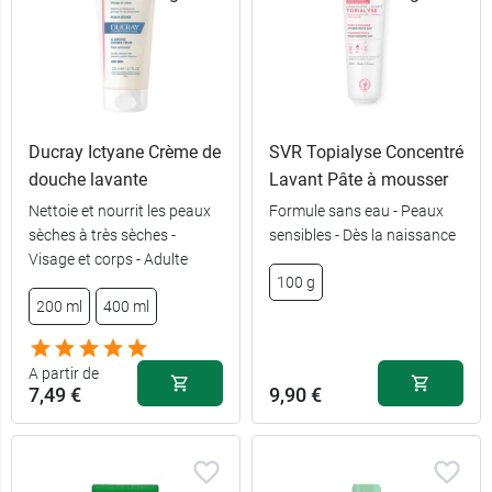
Ducray Ictyane Crème de
SVR Topialyse Concentré
douche lavante
Lavant Pâte à mousser
Nettoie et nourrit les peaux
Formule sans eau - Peaux
sèches à très sèches -
sensibles - Dès la naissance
Visage et corps - Adulte
100 g
8,99 €
1 L
200 ml
400 ml
2,69 €
100 ml
A partir de
7,49 €
9,90 €