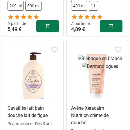
12,49 €
200 ml
500 ml
400 ml
1 L
400 ml
1,09 €
Crème
recharge 400
10,99 €
1,09 €
Vert + Bleu
A partir de
A partir de
ml
5,49 €
4,89 €
Cavaillès lait bain
Avène Xeracalm
douche lait de figue
Nutrition crème de
douche
Peaux sèches - Dès 3 ans