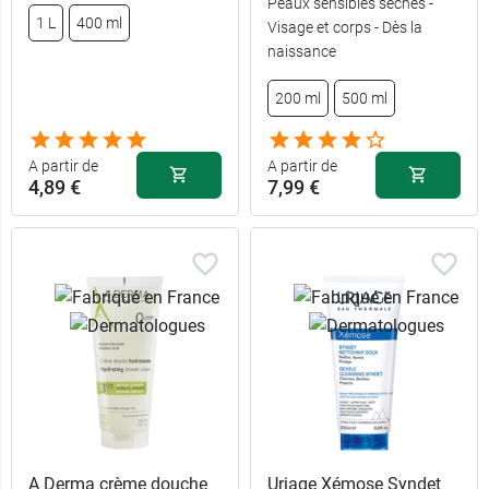
Peaux sensibles sèches -
1 L
400 ml
Visage et corps - Dès la
5,49 €
4,89 €
200 ml
400 ml
naissance
8,39 €
7,99 €
500 ml
1 L
200 ml
500 ml
A partir de
A partir de
4,89 €
7,99 €
A Derma crème douche
Uriage Xémose Syndet