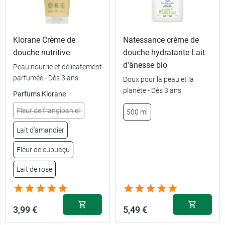
Klorane Crème de
Natessance crème de
douche nutritive
douche hydratante Lait
d'ânesse bio
Peau nourrie et délicatement
parfumée - Dès 3 ans
Doux pour la peau et la
4,99 €
200 ml
planète - Dès 3 ans
Parfums Klorane
Fleur de frangipanier
500 ml
7,99 €
9,49 €
500 ml
200 ml
Lait d'amandier
8,49 €
12,09 €
750 ml
500 ml
Fleur de cupuaçu
Lait de rose
3,99 €
5,49 €