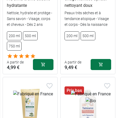
hydratante
nettoyant doux
Nettoie, hydrate et protège -
Peaux très sèches et à
Sans savon - Visage, corps
tendance atopique - Visage
et cheveux - Dès 2 ans
et corps - Dès la naissance
7,99 €
7,99 €
1 L
200 ml
200 ml
500 ml
200 ml
500 ml
750 ml
4,89 €
12,99 €
400 ml
500 ml
A partir de
A partir de
4,99 €
9,49 €
Prix bas