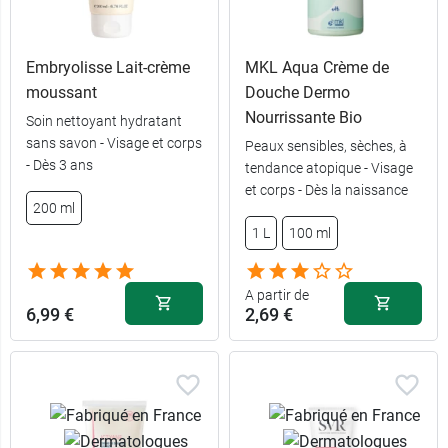
Embryolisse Lait-crème
MKL Aqua Crème de
moussant
Douche Dermo
Nourrissante Bio
Soin nettoyant hydratant
sans savon - Visage et corps
Peaux sensibles, sèches, à
- Dès 3 ans
tendance atopique - Visage
et corps - Dès la naissance
6,99 €
250 ml
200 ml
1 L
100 ml
9,49 €
750 ml
A partir de
6,99 €
2,69 €