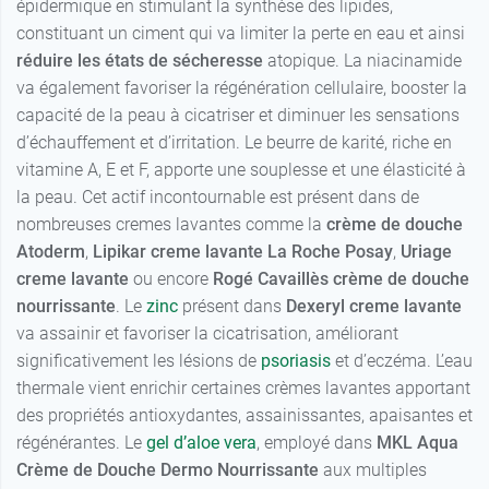
épidermique en stimulant la synthèse des lipides,
constituant un ciment qui va limiter la perte en eau et ainsi
réduire les états de sécheresse
atopique. La niacinamide
va également favoriser la régénération cellulaire, booster la
capacité de la peau à cicatriser et diminuer les sensations
d’échauffement et d’irritation. Le beurre de karité, riche en
vitamine A, E et F, apporte une souplesse et une élasticité à
la peau. Cet actif incontournable est présent dans de
nombreuses cremes lavantes comme la
crème de douche
Atoderm
,
Lipikar creme lavante La Roche Posay
,
Uriage
creme lavante
ou encore
Rogé Cavaillès crème de douche
nourrissante
. Le
zinc
présent dans
Dexeryl creme lavante
va assainir et favoriser la cicatrisation, améliorant
significativement les lésions de
psoriasis
et d’eczéma. L’eau
thermale vient enrichir certaines crèmes lavantes apportant
des propriétés antioxydantes, assainissantes, apaisantes et
régénérantes. Le
gel d’aloe vera
, employé dans
MKL Aqua
Crème de Douche Dermo Nourrissante
aux multiples