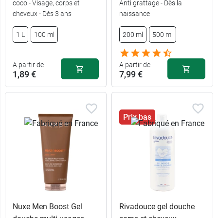
coco - Visage, corps et
Anti grattage - Dès la
cheveux - Dès 3 ans
naissance
8,90 €
1 L
5,99 €
200 ml
1 L
100 ml
200 ml
500 ml
recharge 1
7,90 €
14,99 €
750 ml
litre
A partir de
A partir de
1,89 €
7,99 €
Prix bas
Nuxe Men Boost Gel
Rivadouce gel douche