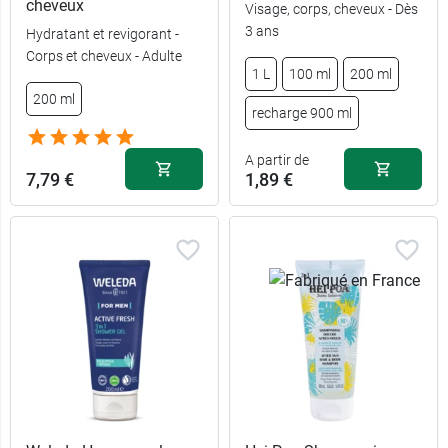
cheveux
Visage, corps, cheveux - Dès
3 ans
Hydratant et revigorant -
recharge 900
5,59 €
4,99 €
200 ml
Corps et cheveux - Adulte
ml
1 L
100 ml
200 ml
200 ml
2,79 €
7,99 €
200 ml
500 ml
recharge 900 ml
1,89 €
8,49 €
100 ml
750 ml
A partir de
7,79 €
1,89 €