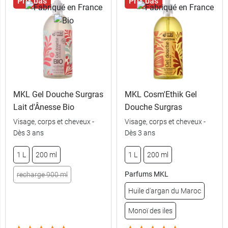
Prix bas
Prix bas
MKL Gel Douche Surgras
MKL Cosm'Ethik Gel
Lait d'Ânesse Bio
Douche Surgras
Visage, corps et cheveux -
Visage, corps et cheveux -
6,49 €
1 L
Dès 3 ans
Dès 3 ans
recharge 900
1 L
200 ml
1 L
200 ml
5,49 €
ml
Parfums MKL
recharge 900 ml
2,79 €
200 ml
Huile d'argan du Maroc
Monoï des iles