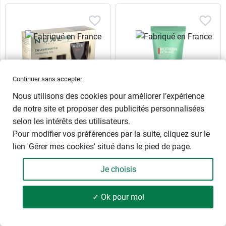
Continuer sans accepter
Nous utilisons des cookies pour améliorer l’expérience
de notre site et proposer des publicités personnalisées
selon les intérêts des utilisateurs.
Nuxe Men coffret
Biotherm Homme
Pour modifier vos préférences par la suite, cliquez sur le
Exclusivement Lui
Aquapower Gel douche
lien 'Gérer mes cookies' situé dans le pied de page.
Gel multi-fonctions, gel
Revigorant et hydratant -
douche cheveux et corps,
Corps et cheveux
Je choisis
déodorant
200 ml
✓ Ok pour moi
49 produits
FILTRER
22,90 €
16,99 €