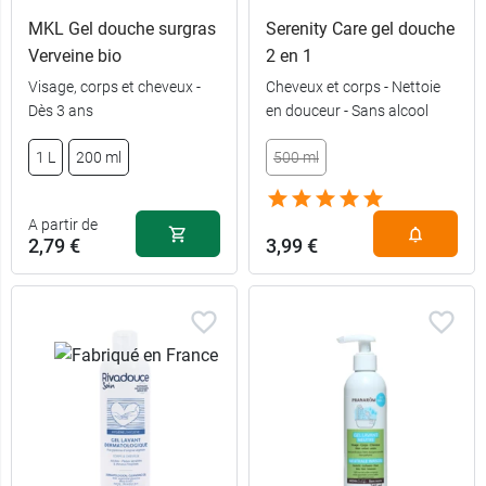
MKL Gel douche surgras
Serenity Care gel douche
Verveine bio
2 en 1
Visage, corps et cheveux -
Cheveux et corps - Nettoie
Dès 3 ans
en douceur - Sans alcool
5,99 €
200 ml
1 L
200 ml
500 ml
8,99 €
2 x 200 ml
A partir de
2,79 €
3,99 €