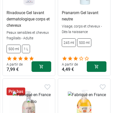
Rivadouce Gel lavant
Pranarom Gel lavant
dermatologique corps et
neutre
cheveux
Visage, corps et cheveux -
Dès la naissance
Peaux sensibles et cheveux
6,49 €
1 L
fragilisés - Adulte
245 ml
500 ml
2,79 €
200 ml
500 ml
1 L
A partir de
A partir de
7,99 €
4,49 €
Prix bas