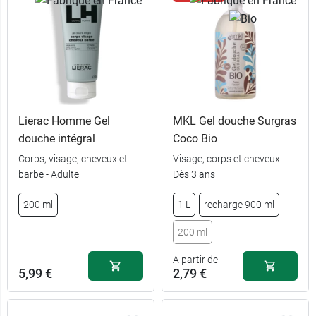
Lierac Homme Gel
MKL Gel douche Surgras
douche intégral
Coco Bio
Corps, visage, cheveux et
Visage, corps et cheveux -
barbe - Adulte
Dès 3 ans
200 ml
1 L
recharge 900 ml
6,59 €
1 L - Tropical
6,49 €
1 L
200 ml
1 L -
6,59 €
2,79 €
200 ml
Grenadine
A partir de
5,99 €
2,79 €