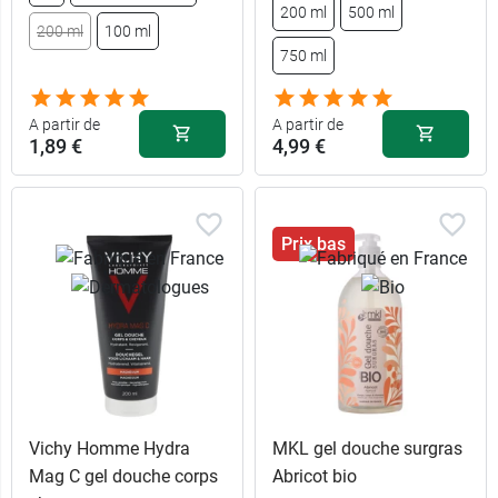
6,49 €
1 L
200 ml
500 ml
200 ml
100 ml
1 L - Monoï
6,49 €
des iles
750 ml
2,79 €
200 ml
200 ml -
2,79 €
recharge 900
Monoï des
A partir de
A partir de
5,59 €
ml
iles
1,89 €
4,99 €
Prix bas
Vichy Homme Hydra
MKL gel douche surgras
Mag C gel douche corps
Abricot bio
6,49 €
1 L