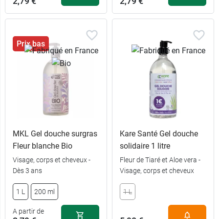
2,79 €
2,79 €
Prix bas
MKL Gel douche surgras
Kare Santé Gel douche
Fleur blanche Bio
solidaire 1 litre
Visage, corps et cheveux -
Fleur de Tiaré et Aloe vera -
6,49 €
1 L
Dès 3 ans
Visage, corps et cheveux
recharge 900
1 L
200 ml
1 L
5,59 €
6,59 €
1 L
ml
A partir de