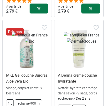
A partir de
A partir de
2,79 €
2,79 €
Prix bas
MKL Gel douche Surgras
A Derma crème douche
1 L - Huile
6,49 €
d'argan du
Aloe Vera Bio
hydratante
Maroc
Visage, corps et cheveux -
Nettoie, hydrate et protège -
Dès 3 ans
Sans savon - Visage, corps
200 ml - Huile
et cheveux - Dès 2 ans
2,79 €
d'argan du
1 L
recharge 900 ml
Maroc