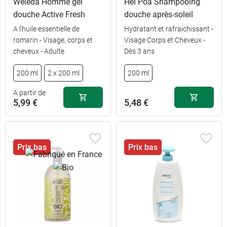
6,49 €
Weleda Homme gel
Hei Poa Shampooing
1 L
douche Active Fresh
douche après-soleil
1,89 €
100 ml
A l'huile essentielle de
Hydratant et rafraichissant -
romarin - Visage, corps et
Visage Corps et Cheveux -
cheveux - Adulte
Dès 3 ans
2,79 €
200 ml
200 ml
2 x 200 ml
200 ml
recharge 900
5,59 €
ml
A partir de
5,99 €
5,48 €
Prix bas
Prix bas