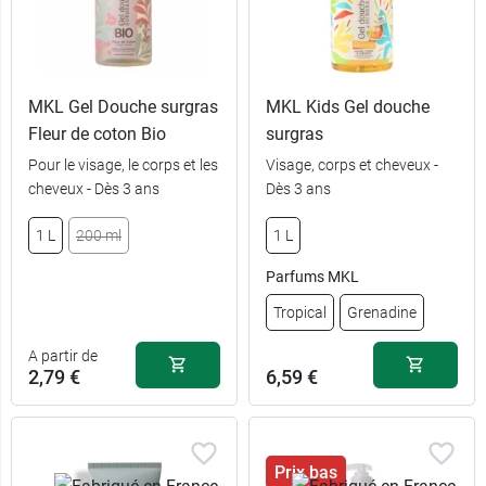
MKL Gel Douche surgras
MKL Kids Gel douche
Fleur de coton Bio
surgras
Pour le visage, le corps et les
Visage, corps et cheveux -
cheveux - Dès 3 ans
Dès 3 ans
7,99 €
4,49 €
500 ml
245 ml
1 L
200 ml
1 L
Parfums MKL
11,49 €
7,99 €
1 L
500 ml
Tropical
Grenadine
A partir de
2,79 €
6,59 €
Prix bas