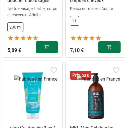
douche multi-usages
corps et cheveux
Nettoie visage, barbe , corps
Peaux normales - Adulte
et cheveux - Adulte
1 L
5,59 €
7,99 €
1 L
200 ml
200 ml
1,89 €
9,99 €
100 ml
500 ml
5,89 €
7,10 €
Prix bas
Laino Gel douche 3 en 1
MKL Men Gel douche