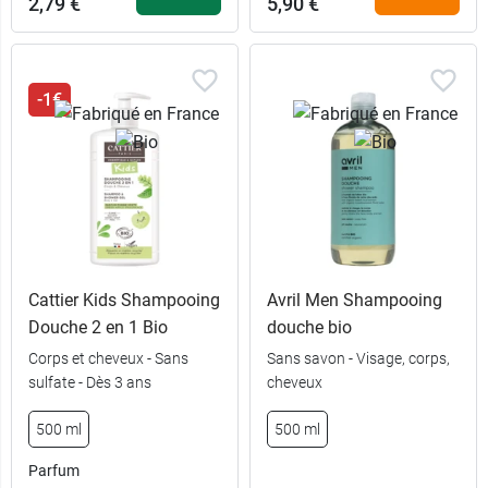
2,79 €
5,90 €
2,79 €
2,79 €
200 ml
200 ml
-1€
Cattier Kids Shampooing
Avril Men Shampooing
Douche 2 en 1 Bio
douche bio
Corps et cheveux - Sans
Sans savon - Visage, corps,
6,49 €
1 L
sulfate - Dès 3 ans
cheveux
2,79 €
200 ml
500 ml
500 ml
Parfum