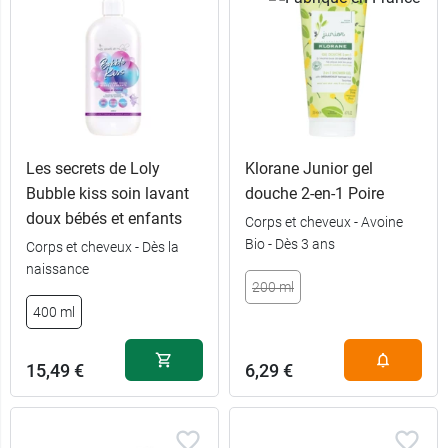
Les secrets de Loly
Klorane Junior gel
Menthe
9,49 €
Bubble kiss soin lavant
douche 2-en-1 Poire
poivrée
doux bébés et enfants
Corps et cheveux - Avoine
Bio - Dès 3 ans
9,49 €
Corps et cheveux - Dès la
Rose
naissance
200 ml
9,49 €
Amande
400 ml
9,49 €
5,89 €
Lavande
200 ml
15,49 €
6,29 €
9,49 €
9,99 €
Arbre à thé
2 x 200 ml