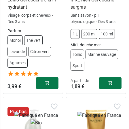
hydratant
surgras
Visage, corps et cheveux -
Sans savon - pH
Dès 3 ans
physiologique - Dès 3 ans
Parfum
1 L
200 ml
100 ml
Monoï
Thé vert
MKL douche men
Lavande
Citron vert
Tonic
Marine sauvage
Agrumes
Sport
A partir de
3,99 €
1,89 €
Prix bas
6,59 €
1 L - Tonic