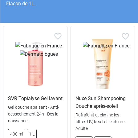
Flacon de 1L.
SVR Topialyse Gel lavant
Nuxe Sun Shampooing
Douche après-soleil
Gel douche apaisant - Anti-
dessèchement 24h - Dès la
Rafraîchit et élimine les
naissance
filtres UV, le sel et le chlore -
Adulte
400 ml
1 L