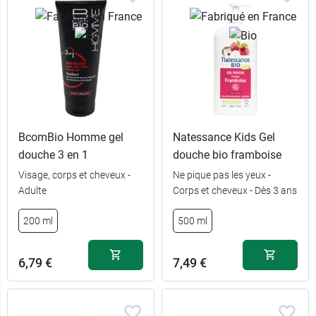
BcomBio Homme gel
Natessance Kids Gel
douche 3 en 1
douche bio framboise
Visage, corps et cheveux -
Ne pique pas les yeux -
Adulte
Corps et cheveux - Dès 3 ans
200 ml
500 ml
6,79 €
7,49 €