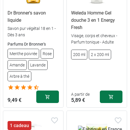
Dr Bronner's savon
Weleda Homme Gel
liquide
douche 3 en 1 Energy
Fresh
Savon pur végétal 18 en 1 -
Dès 3 ans
Visage, corps et cheveux -
Contenance :
Parfum tonique - Adulte
Parfums Dr Bronner's
7,89 €
500 ml - Fleur
6,59 €
1 L
d'oranger
Menthe poivrée
Rose
200 ml
2 x 200 ml
5,99 €
2,79 €
Pamplemousse
200 ml
Amande
Lavande
Arbre à thé
A partir de
9,49 €
5,89 €
1 cadeau