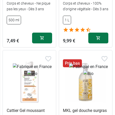
Corps et cheveux - Ne pique
Corps et cheveux - 100%
pas les yeux - Dès 3 ans
d'origine végétale - Dès 3 ans
500 ml
1 L
500 ml -
5,49 €
Pomme
7,49 €
9,99 €
6,49 €
500 ml - Fleur
6,49 €
de guimauve
Prix bas
Cattier Gel moussant
MKL gel douche surgras