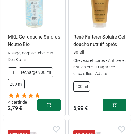
Contenance :
3,99 €
200 ml -
2,79 €
200 ml - Tonic
Monoï
1 L - Marine
6,59 €
Contenance :
sauvage
3,99 €
200 ml - Thé
MKL Gel douche Surgras
René Furterer Solaire Gel
vert
Neutre Bio
douche nutritif après
200 ml -
2,79 €
Marine
soleil
Contenance :
Visage, corps et cheveux -
sauvage
3,99 €
200 ml -
Dès 3 ans
Cheveux et corps - Anti sel et
Lavande
anti chlore - Fragrance
100 ml -
1 L
recharge 900 ml
1,89 €
Marine
ensoleillée - Adulte
Contenance :
sauvage
3,99 €
200 ml -
200 ml
200 ml
Citron vert
6,59 €
1 L - Sport
Contenance :
A partir de
3,99 €
200 ml -
2,79 €
6,99 €
2,79 €
200 ml - Sport
Agrumes