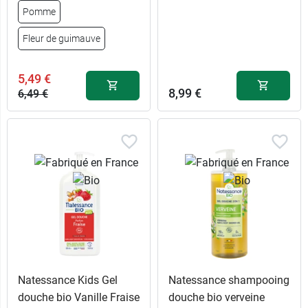
Pomme
Fleur de guimauve
5,49 €
8,99 €
6,49 €
Natessance Kids Gel
Natessance shampooing
douche bio Vanille Fraise
douche bio verveine