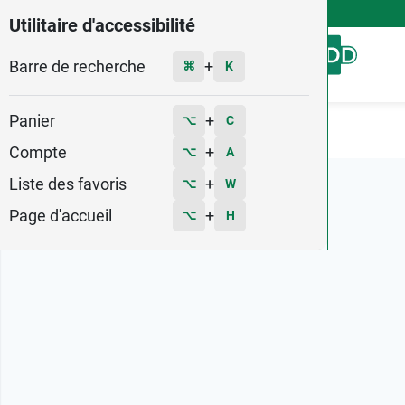
4,9
Voir les 58579 avis
Utilitaire d'accessibilité
Barre de recherche
Menu
+
⌘
K
Panier
+
⌥
C
Accueil
Marques
Biosecure
Compte
+
⌥
A
Liste des favoris
+
⌥
W
Page d'accueil
+
⌥
H