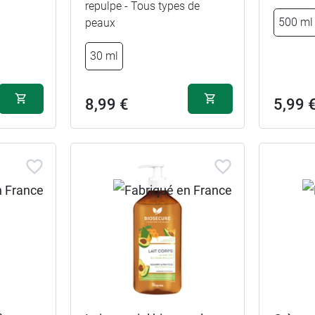
repulpe - Tous types de
500 ml
peaux
30 ml
8,99 €
5,99 