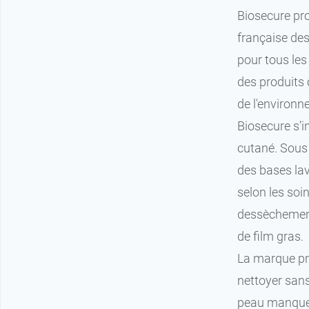
Biosecure pr
française de
pour tous les
des produits
de l'environn
Biosecure s’i
cutané. Sous
des bases lav
selon les soin
dessèchement 
de film gras.
La marque pr
nettoyer sans
peau manque d