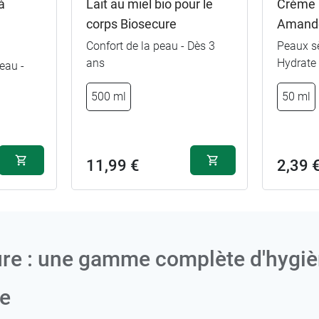
à
Lait au miel bio pour le
Crème 
corps Biosecure
Amande
Confort de la peau - Dès 3
Peaux sè
ans
Hydrate 
peau -
500 ml
50 ml
11,99 €
2,39 
re : une gamme complète d'hygièn
le