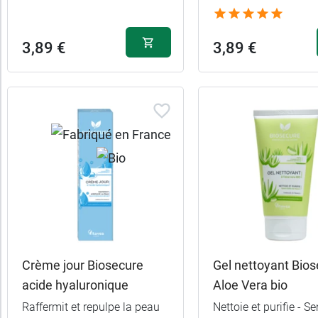
Fabriqué
en
3,89 €
3,89 €
France
Bio
Contenant
de
l'alcool
Dentifrice
Forme
Crème jour Biosecure
Gel nettoyant Bio
acide hyaluronique
Aloe Vera bio
Pour
Raffermit et repulpe la peau
Nettoie et purifie - S