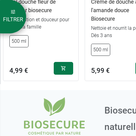
Gel douche fleur de
Crème de douche 
cerisier biosecure
l'amande douce
Biosecure
FILTRER
Hydratation et douceur pour
toute la famille
Nettoie et nourrit la 
Dès 3 ans
500 ml
500 ml
4,99 €
5,99 €
Biosecu
naturel