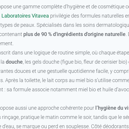
opose une gamme complète d'hygiène et de cosmétique ce
s
Laboratoires Vitavea
privilégie des formules naturelles e
 types de peaux. Spécialisés dans les soins dermatologiqu
 contenant
plus de 90 % d'ingrédients d'origine naturelle
.
ement.
nscrit dans une logique de routine simple, où chaque étape 
 la
douche
, les gels douche (figue bio, fleur de cerisier b
antes douces et une gestuelle quotidienne facile, y compri
s. Après la toilette, le lait corps au miel bio s’utilise comm
: sa formule associe notamment miel bio et huile d’avoca
opose aussi une approche cohérente pour
l’hygiène du v
 rinçage, pratique le matin comme le soir, tandis que le s
’eau, se marque ou perd en souplesse. Côté déodorants, B