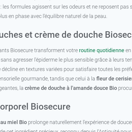
 : les formules agissent sur les odeurs et ne reposent pas
lus en phase avec l’équilibre naturel de la peau.
uches et crème de douche Biosec
vants Biosecure transforment votre
routine quotidienne
en 
sans agresser l'épiderme le plus sensible grâce à leurs ten
écline en textures variées pour satisfaire toutes les pré
nsorielle gourmande, tandis que celui à la
fleur de cerisie
geantes, la
crème de douche à l'amande douce Bio
procur
 corporel Biosecure
 au miel Bio
prolonge naturellement l'expérience de douceu
de cet ingrédient précieux, reconnu depuis l'Antiquité pour