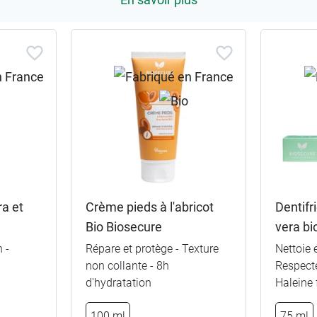
a et
Crème pieds à l'abricot
Dentifr
Bio Biosecure
vera bi
 -
Répare et protège - Texture
Nettoie 
non collante - 8h
Respecte
d'hydratation
Haleine 
100 ml
75 ml