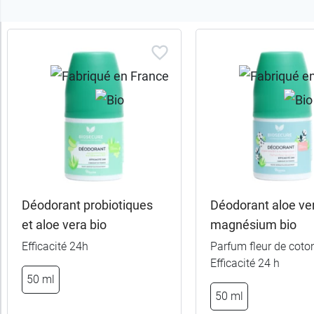
Trier
les
produits
Trier
Par défaut
trer
es
ltats
Déodorant probiotiques
Déodorant aloe ver
14
et aloe vera bio
magnésium bio
uits)
Efficacité 24h
Parfum fleur de coton
Efficacité 24 h
Sous-
50 ml
catégories
50 ml