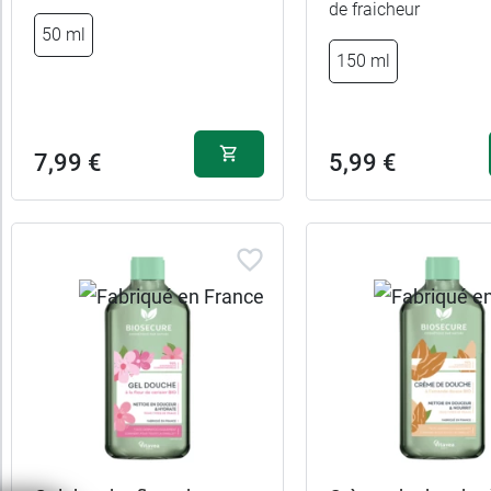
de fraicheur
qui
50 ml
150 ml
Texture
Type
7,99 €
5,99 €
de
peau