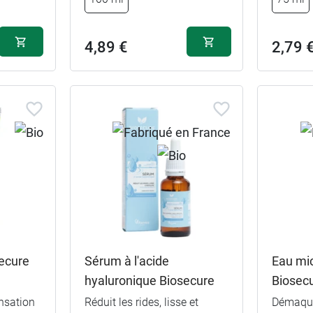
4,89 €
2,79 
secure
Sérum à l'acide
Eau mic
hyaluronique Biosecure
Biosec
ensation
Réduit les rides, lisse et
Démaquil