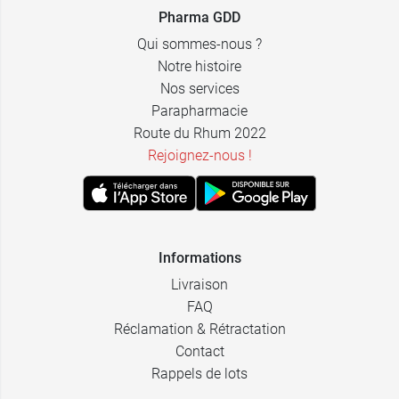
Pharma GDD
Qui sommes-nous ?
Notre histoire
7,99 €
2,39 €
500 ml
40 x 5 ml
Nos services
Parapharmacie
2,59 €
2,39 €
100 ml
24 x 10 ml
Route du Rhum 2022
Rejoignez-nous !
Informations
Livraison
FAQ
Réclamation & Rétractation
Contact
Rappels de lots