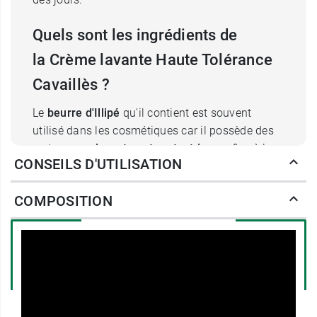
Quels sont les ingrédients de
la Crème lavante Haute Tolérance
Cavaillès ?
Le
beurre d'Illipé
qu'il contient est souvent
utilisé dans les cosmétiques car il possède des
vertus
nourrissantes et protectrices
grâce à la
CONSEILS D'UTILISATION
vitamine E qu'il contient, ce qui lui confère
également une propriété anti oxydante afin de
COMPOSITION
redonner à votre peau souplesse et confort.
Grâce à lui votre peau sera
hydratée en
profondeur et protégée du dessèchement
.
L'
inuline
qui entre également dans la formule de
la crème de douche UHT Cavaillès est une
fibre
prébiotique
issue de la racine de chicorée. Elle
va hydrater la peau et rééquilibrer le microbiome