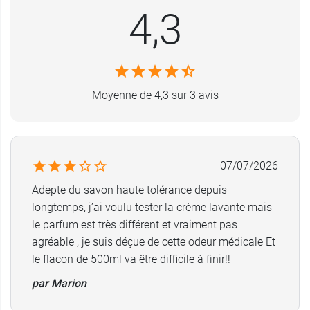
que par les enfants.
4,3
Caractéristiques de la crème
lavante Cavailles haute tolérance
Moyenne de 4,3 sur 3 avis
Visage et corps
Pour toute la famille, dès 1 an
Respecte le microbiome cutané
89 % d'ingrédients d'origine naturelle
Sa formule ne contient pas de savon.
07/07/2026
Flacon 100 % en plastique recyclé
Adepte du savon haute tolérance depuis
Vegan
longtemps, j’ai voulu tester la crème lavante mais
le parfum est très différent et vraiment pas
Conditionnement :
1 flacon-pompe de 500 ml
agréable , je suis déçue de cette odeur médicale Et
le flacon de 500ml va être difficile à finir!!
par Marion