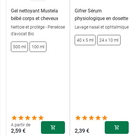
Gel nettoyant Mustela
Gifrer Sérum
bébé corps et cheveux
physiologique en dosette
Nettoie et protège - Perséose
Lavage nasal et ophtalmique
d'avocat Bio
40 x 5 ml
24 x 10 ml
500 ml
100 ml
A partir de
2,59 €
2,39 €