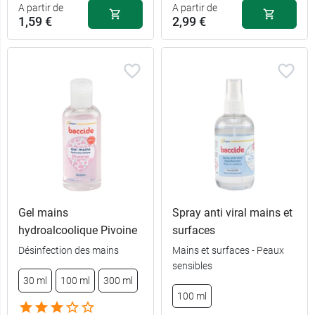
A partir de
A partir de
1,59 €
2,99 €
1,59 €
30 ml
Gel mains
Spray anti viral mains et
hydroalcoolique Pivoine
surfaces
2,29 €
100 ml
Désinfection des mains
Mains et surfaces - Peaux
sensibles
30 ml
100 ml
300 ml
5,39 €
2,99 €
300 ml
par 12
100 ml