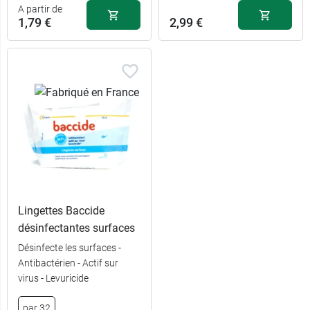
12,99 €
6,19 €
1 L
par 70
A partir de
1,79 €
2,99 €
Lingettes Baccide
1,79 €
30 ml
désinfectantes surfaces
Désinfecte les surfaces -
2,39 €
100 ml
Antibactérien - Actif sur
virus - Levuricide
5,49 €
300 ml
par 32