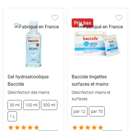
Prix bas
Gel hydroalcoolique
Baccide lingettes
Baccide
surfaces et mains
Désinfection des mains
Désinfection mains et
surfaces
30 ml
100 ml
300 ml
par 12
par 70
1 L