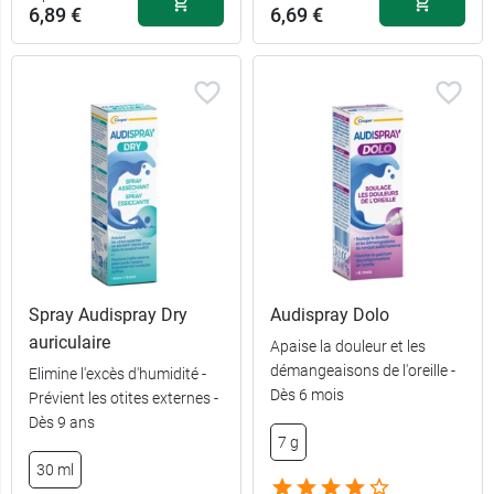
6,89 €
6,69 €
Spray Audispray Dry
Audispray Dolo
auriculaire
Apaise la douleur et les
démangeaisons de l'oreille -
Elimine l'excès d'humidité -
Dès 6 mois
Prévient les otites externes -
6,89 €
50 ml
Dès 9 ans
7 g
11,89 €
2 x 50 ml
30 ml