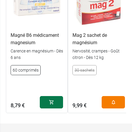
Magné B6 médicament
Mag 2 sachet de
magnesium
magnésium
Carence en magnésium - Dès
Nervosité, crampes - Goût
6 ans
citron - Dès 12 kg
60 comprimés
30 sachets
8,79 €
9,99 €