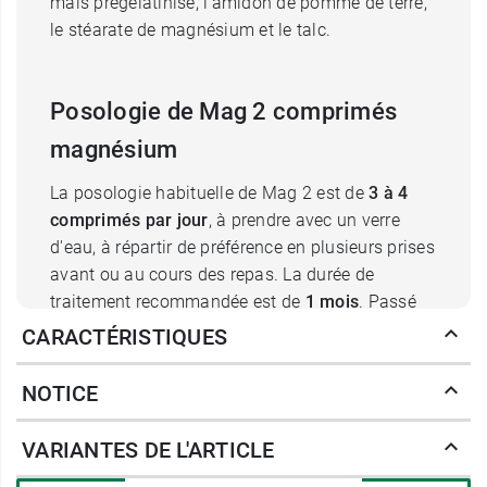
maïs prégélatinisé, l'amidon de pomme de terre,
le stéarate de magnésium et le talc.
Posologie de Mag 2 comprimés
magnésium
La posologie habituelle de Mag 2 est de
3 à 4
comprimés par jour
, à prendre avec un verre
d'eau, à répartir de préférence en plusieurs prises
avant ou au cours des repas. La durée de
traitement recommandée est de
1 mois
. Passé
ce délai, si les symptômes persistent, il est
CARACTÉRISTIQUES
préférable de consulter votre médecin ou de
demander conseil à votre pharmacien.
NOTICE
Ce médicament est réservé à l'adulte de plus de
15 ans.
VARIANTES DE L'ARTICLE