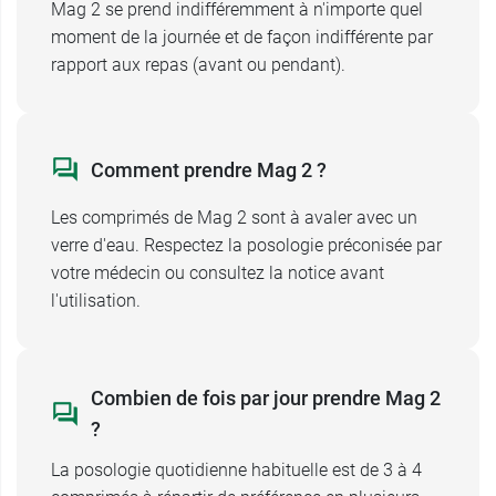
Chez les personnes ayant une insuffisance
Mag 2 se prend indifféremment à n'importe quel
rénale, la consommation prolongée de
moment de la journée et de façon indifférente par
Magnésium peut entraîner, rarement, une
rapport aux repas (avant ou pendant).
hypermagnésémie pouvant avoir des
conséquences graves.
Comment prendre Mag 2 ?
Conditionnement
: boîte de 60 ou 120
Les comprimés de Mag 2 sont à avaler avec un
comprimés.
verre d'eau. Respectez la posologie préconisée par
votre médecin ou consultez la notice avant
Cooper vous propose aussi les
ampoules Mag 2
l'utilisation.
pour faire une cure de magnésium.
Combien de fois par jour prendre Mag 2
?
La posologie quotidienne habituelle est de 3 à 4