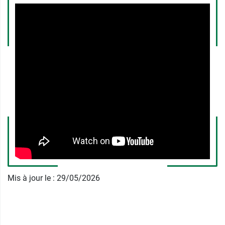
Précautions d'emploi des
comprimés Mag 2 magnésium 100
mg
Les comprimés de
Mag 2
ne doivent pas être pris
en cas d'
allergie
à l'un de leurs composants ou
en cas d'
insuffisance rénale sévère
.
Mag 2 et grossesse
Pendant la grossesse les comprimés de Mag 2
ne seront pris que sur les conseils de votre
médecin.
Mag 2 et allaitement
Mis à jour le : 29/05/2026
Il est déconseillé de prendre Mag 2 pendant
l'allaitement en raison du passage du
magnésium dans le lait maternel.