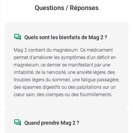
En cas de doute, n'hésitez pas à demander
Questions / Réponses
conseils à un médecin ou à un pharmacien et
consultez la notice.
Effets indésirables de Mag 2
Quels sont les bienfaits de Mag 2 ?
Mag 2 peut provoquer des effets indésirables
Mag 2 contient du magnésium. Ce médicament
tels que des troubles digestifs peuvent
permet d'améliorer les symptômes d'un déficit en
apparaître tels qu'une diarrhée (effet laxatif), une
magnésium, ce dernier se manifestant par une
constipation, des douleurs abdominales, des
irritabilité, de la nervosité, une anxiété légère, des
ballonnements.
troubles légers du sommeil, une fatigue passagère,
des spasmes digestifs ou des palpitations sur un
Mag 2 magnésium et allergie
cœur sain, des crampes ou des fourmillements.
Mag 2 peut être à l'origine d'effets indésirables
de type allergique.
Mag 2 danger
Quand prendre Mag 2 ?