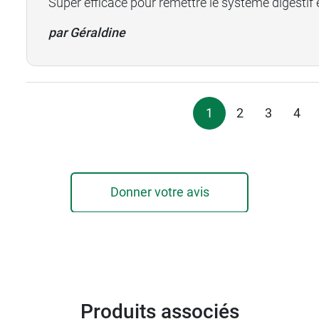
Super efficace pour remettre le système digestif 
par Géraldine
1
2
3
4
Donner votre avis
Produits associés