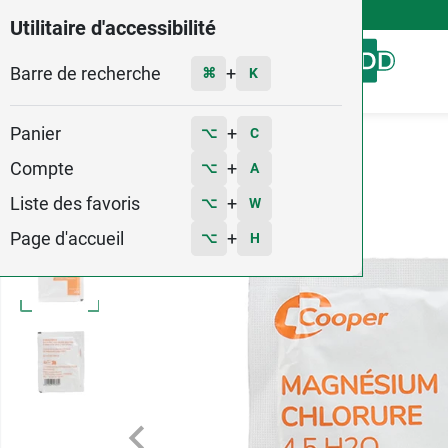
4,9
Voir les 58579 avis
Utilitaire d'accessibilité
Barre de recherche
Menu
+
⌘
K
Panier
+
⌥
C
Accueil
Santé
Magnésium
Compte
+
⌥
A
32
Liste des favoris
+
⌥
W
Page d'accueil
+
⌥
H