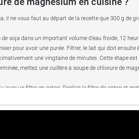
rure de magnésium en cuisine ?
a, il ne vous faut au départ de la recette que 300 g de gr
 de soja dans un important volume d'eau froide, 12 heure
ixer pour avoir une purée. Filtrer, le lait qui doit ensuite 
oximativement une vingtaine de minutes. Cette étape est 
rminée, mettez une cuillère à soupe de chlorure de magné
fu avec un filtre en coton. Repliez le filtre de coton et 
démouler dans l'eau froide. Et voilà votre tofu est prêt.
0 g.