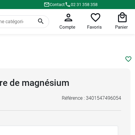
Contact
02 31 358 358
Compte
Favoris
Panier
ure de magnésium
Référence :
3401547496054