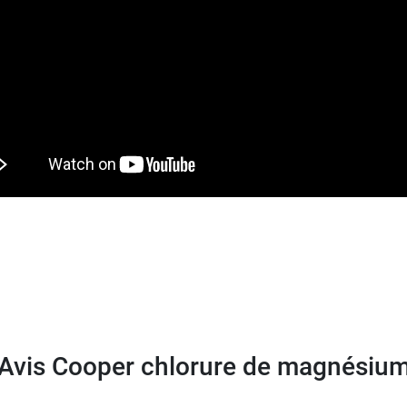
Cooper propose un
extrait liquide de présure
.
Avis Cooper chlorure de magnésiu