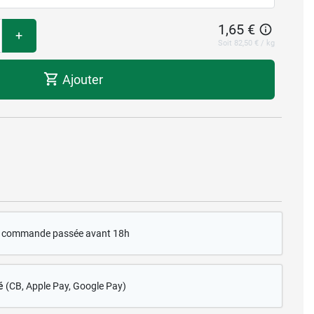
1,65 €
+
Soit 82,50 € / kg
Ajouter
te commande passée avant 18h
é
(CB
, Apple Pay, Google Pay)