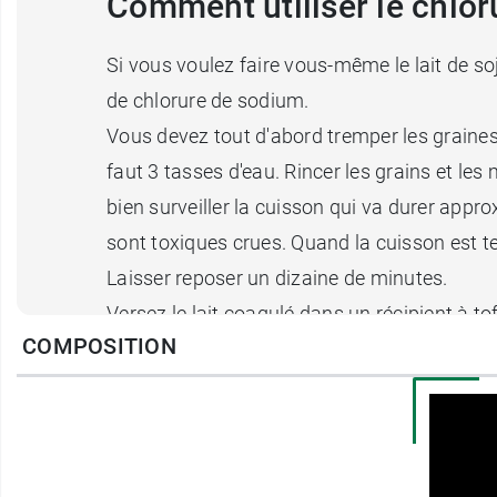
Comment utiliser le chlo
Si vous voulez faire vous-même le lait de soj
de chlorure de sodium.
Vous devez tout d'abord tremper les graines
faut 3 tasses d'eau. Rincer les grains et les m
bien surveiller la cuisson qui va durer appr
sont toxiques crues. Quand la cuisson est te
Laisser reposer un dizaine de minutes.
Versez le lait coagulé dans un récipient à to
COMPOSITION
la fermeté désirée.
Laissez reposer une heure au frigidaire et le 
Conditionnement :
Vendu par 1 sachet de 2