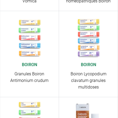
Vomica
homéopathiques Boiron
BOIRON
BOIRON
Granules Boiron
Boiron Lycopodium
Antimonium crudum
clavatum granules
multidoses