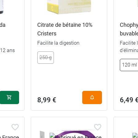
da
Citrate de bétaïne 10%
Chophyt
Cristers
buvabl
Facilite la digestion
Facilite
 12 ans
d'élimin
250 g
120 ml
8,99 €
6,49 