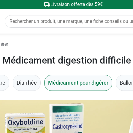
Livraison offerte dès 59€
érer
Médicament digestion difficile
tre
Diarrhée
Médicament pour digérer
Ballo