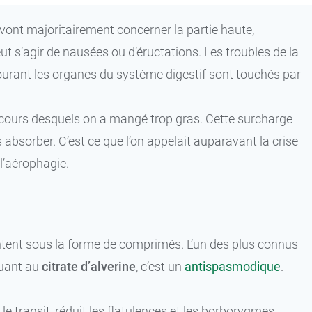
s vont majoritairement concerner la partie haute,
peut s’agir de nausées ou d’éructations. Les troubles de la
ntourant les organes du système digestif sont touchés par
au cours desquels on a mangé trop gras. Cette surcharge
absorber. C’est ce que l’on appelait auparavant la crise
 l’aérophagie.
entent sous la forme de comprimés. L’un des plus connus
Quant au
citrate d’alverine
, c’est un
antispasmodique
.
ule le transit, réduit les flatulences et les borborygmes…