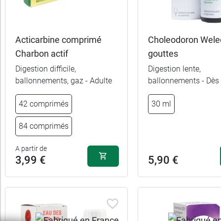
Pour
qui
Acticarbine comprimé
Choleodoron Wele
Charbon actif
gouttes
Digestion difficile,
Digestion lente,
ballonnements, gaz - Adulte
ballonnements - Dès
42 comprimés
30 ml
84 comprimés
A partir de
3,99 €
5,90 €