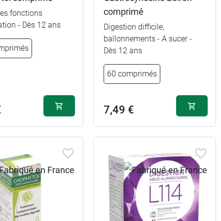
comprimé
 les fonctions
ation - Dès 12 ans
Digestion difficile,
ballonnements - A sucer -
mprimés
Dès 12 ans
60 comprimés
€
7,49 €