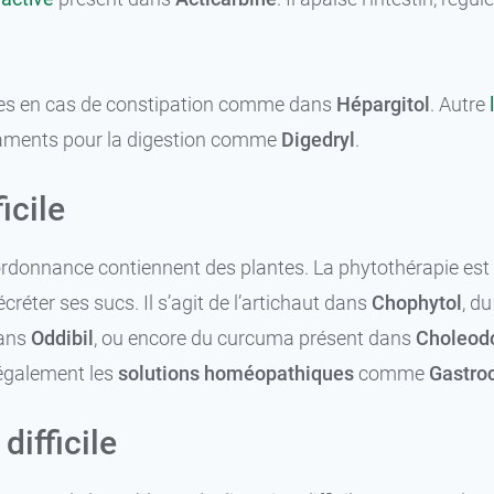
tiles en cas de constipation comme dans
Hépargitol
. Autre
icaments pour la digestion comme
Digedryl
.
icile
onnance contiennent des plantes. La phytothérapie est une
créter ses sucs. Il s’agit de l’artichaut dans
Chophytol
, d
dans
Oddibil
, ou encore du curcuma présent dans
Choleod
 également les
solutions homéopathiques
comme
Gastro
difficile