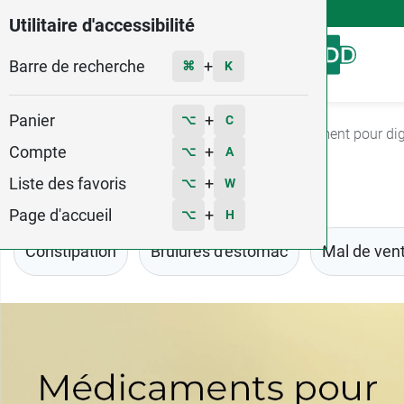
4,9
Voir les 58579 avis
Utilitaire d'accessibilité
Barre de recherche
Menu
+
⌘
K
Panier
+
⌥
C
Accueil
Médicaments
Digestion
Médicament pour dig
Compte
+
⌥
A
Liste des favoris
+
⌥
W
Page d'accueil
+
⌥
H
Constipation
Brûlures d'estomac
Mal de ven