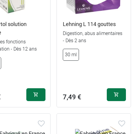
ol solution
Lehning L 114 gouttes
e
Digestion, abus alimentaires
- Dès 2 ans
 les fonctions
ation - Dès 12 ans
30 ml
€
7,49 €