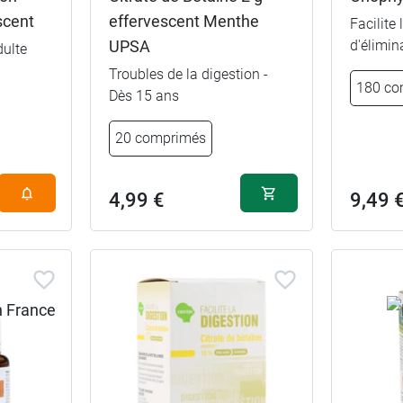
scent
effervescent Menthe
Facilite
UPSA
d'élimin
dulte
Troubles de la digestion -
180 co
Dès 15 ans
20 comprimés
4,99 €
9,49 