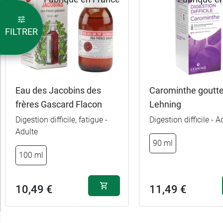
FILTRER
Eau des Jacobins des
Carominthe goutt
frères Gascard Flacon
Lehning
Digestion difficile, fatigue -
Digestion difficile - A
Adulte
90 ml
3,99 €
42 comprimés
100 ml
4,99 €
84 comprimés
10,49 €
11,49 €