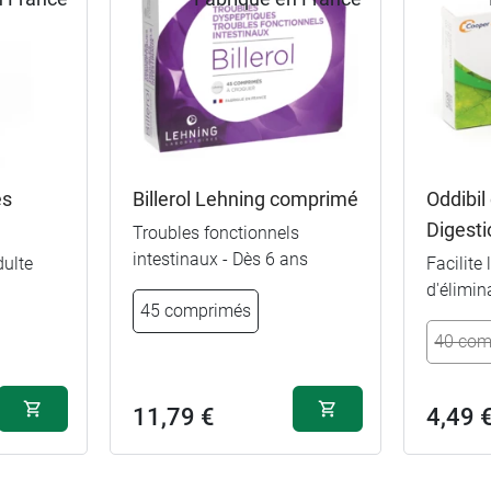
es
Billerol Lehning comprimé
Oddibi
Digesti
Troubles fonctionnels
intestinaux - Dès 6 ans
dulte
Facilite
d'élimin
45 comprimés
40 com
11,79 €
4,49 