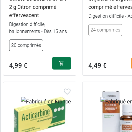
15
2 g Citron comprimé
comprimé efferve
uits)
effervescent
Digestion difficile - A
Marques
Digestion difficile,
24 comprimés
ballonnements - Dès 15 ans
Fabriqué
20 comprimés
en
France
4,99 €
4,49 €
Allaitement
Femme
enceinte
Forme