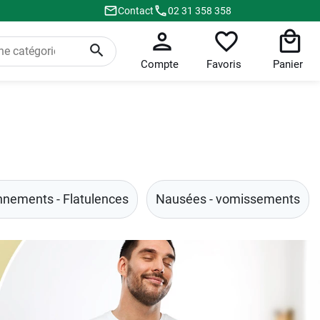
Contact
02 31 358 358
Compte
Favoris
Panier
nnements - Flatulences
Nausées - vomissements