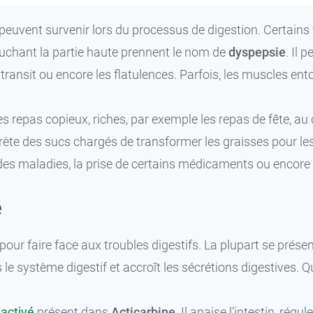
ui peuvent survenir lors du processus de digestion. Certain
 touchant la partie haute prennent le nom de
dyspepsie
. Il 
 transit ou encore les flatulences. Parfois, les muscles e
les repas copieux, riches, par exemple les repas de fête, 
ète des sucs chargés de transformer les graisses pour les 
ar des maladies, la prise de certains médicaments ou encore
e
pour faire face aux troubles digestifs. La plupart se prés
 le système digestif et accroît les sécrétions digestives. 
activé
présent dans
Acticarbine
. Il apaise l’intestin, rég