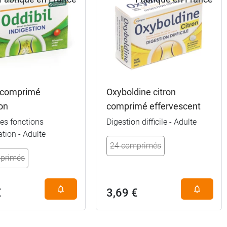
l comprimé
Oxyboldine citron
on
comprimé effervescent
 les fonctions
Digestion difficile - Adulte
ation - Adulte
24 comprimés
primés
€
3,69 €