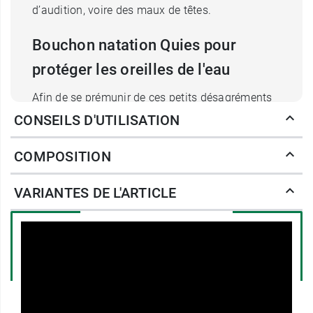
d’audition, voire des maux de têtes.
Bouchon natation Quies pour
protéger les oreilles de l'eau
Afin de se prémunir de ces petits désagréments
qui peuvent s’aggraver avec le temps, il est donc
CONSEILS D'UTILISATION
recommandé de colmater l’entrée de ses oreilles
afin d’éviter que l’eau n’y entre. Grâce à leur
COMPOSITION
texture en silicone, les
protections auditives
Quies
sont très malléables et s’adaptent à tous
VARIANTES DE L'ARTICLE
les types d’oreilles, leur permettant de rester en
place tout au long de la baignade ou de la
douche. Elles sont, par ailleurs, totalement
imperméables et protègent le conduit auditif,
non seulement de l’eau, mais aussi du chlore et
des bactéries potentielles.