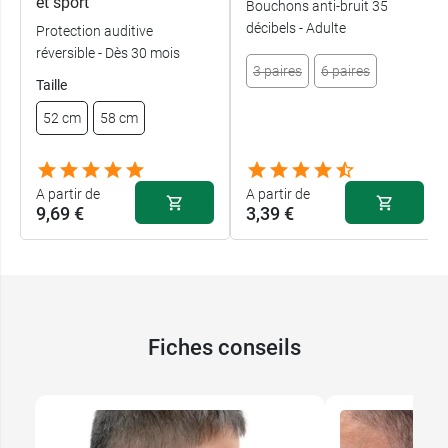
et sport
Bouchons anti-bruit 35
décibels - Adulte
Protection auditive
réversible - Dès 30 mois
3 paires
6 paires
Taille
52 cm
58 cm
A partir de
A partir de
9,69 €
3,39 €
Fiches conseils