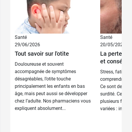
Santé
Santé
29/06/2026
20/05/2026
Tout savoir sur l'otite
La perte d'a
9,69 €
3,39 €
52 cm
3 paires
et conséqu
Douloureuse et souvent
10,79 €
5,29 €
58 cm
6 paires
accompagnée de symptômes
Stress, fatigue, 
désagréables, l’otite touche
comprendre les
principalement les enfants en bas
Ce sont des si
âge, mais peut aussi se développer
surdité. Celle-c
chez l’adulte. Nos pharmaciens vous
plusieurs forme
expliquent absolument...
variées : infect