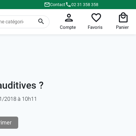
Contact
02 31 358 358
Compte
Favoris
Panier
uditives ?
/11/2018 à 10h11
rimer