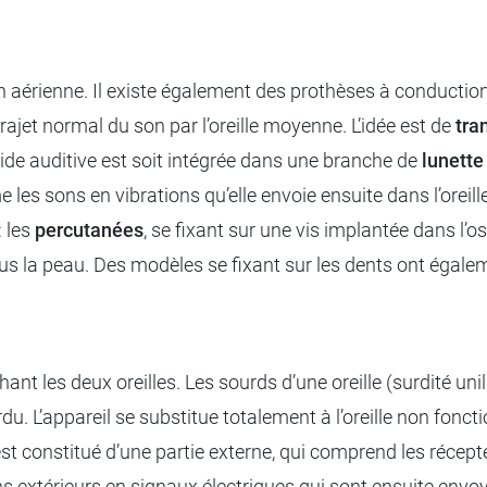
 aérienne. Il existe également des prothèses à conduction
rajet normal du son par l’oreille moyenne. L’idée est de
tra
aide auditive est soit intégrée dans une branche de
lunette
 les sons en vibrations qu’elle envoie ensuite dans l’oreill
: les
percutanées
, se fixant sur une vis implantée dans l’o
us la peau. Des modèles se fixant sur les dents ont égale
ant les deux oreilles. Les sourds d’une oreille (surdité uni
. L’appareil se substitue totalement à l’oreille non fonction
est constitué d’une partie externe, qui comprend les récept
ns extérieurs en signaux électriques qui sont ensuite envoy