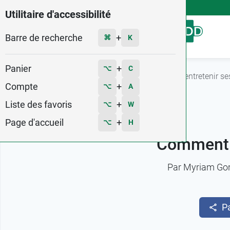
4,9
Voir les 58579 avis
Utilitaire d'accessibilité
Barre de recherche
Menu
+
⌘
K
Panier
+
⌥
C
Accueil
Fiches conseils
Comment choisir et entretenir se
Compte
+
⌥
A
Liste des favoris
+
⌥
W
Page d'accueil
+
⌥
H
Comment c
Par
Myriam Go
P