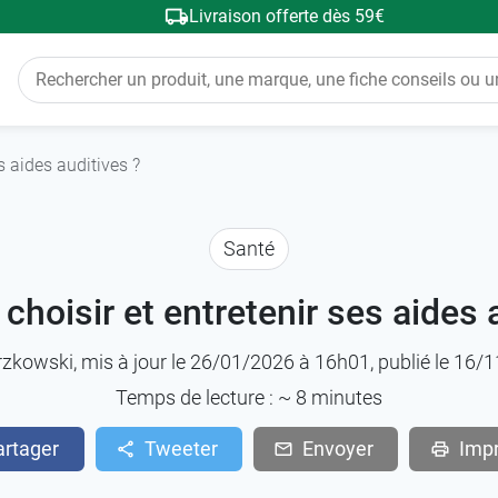
Livraison offerte dès 59€
s aides auditives ?
Santé
hoisir et entretenir ses aides a
rzkowski
, mis à jour le 26/01/2026 à 16h01, publié le 16
Temps de lecture : ~
8
minutes
artager
Tweeter
Envoyer
Imp