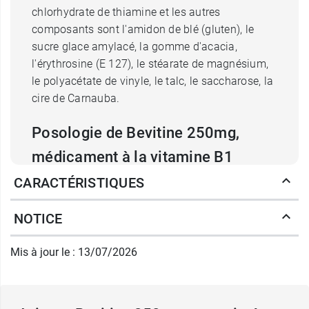
chlorhydrate de thiamine et les autres
composants sont l'amidon de blé (gluten), le
sucre glace amylacé, la gomme d'acacia,
l'érythrosine (E 127), le stéarate de magnésium,
le polyacétate de vinyle, le talc, le saccharose, la
cire de Carnauba.
Posologie de Bevitine 250mg,
médicament à la vitamine B1
CARACTÉRISTIQUES
La voie d'administration de ce médicament est la
voie orale. La posologie usuelle est de 1 à 2
NOTICE
comprimés par jour, à avaler avec un peu d'eau.
Il ne faut pas les croquer.
Mis à jour le : 13/07/2026
Précautions d'emploi de la
thiamine