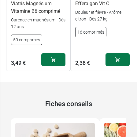
Viatris Magnésium
Efferalgan Vit C
Vitamine B6 comprimé
Douleur et fièvre - Arôme
citron - Dès 27 kg
Carence en magnésium - Dès
12 ans
16 comprimés
50 comprimés
3,49 €
2,38 €
Fiches conseils