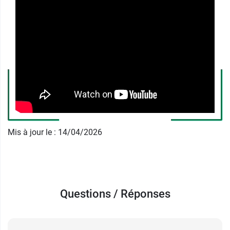
La durée du traitement est de
3 mois
.
Mises en garde avec Solacy adulte
Si vous ne constatez aucune amélioration ou
que vous vous sentez moins bien depuis la prise
de Solacy adulte, consultez votre médecin.
Par ailleurs, il est conseillé de ne pas prolonger
le traitement si apparaît une intolérance
digestive.
Mis à jour le : 14/04/2026
Contre-indications de Solacy
adulte
Solacy adulte présente des contre-indications. Il
Questions / Réponses
ne doit pas être utilisé en cas d'
allergie à l'un de
ses constituants.