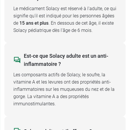
vitamines et minéraux, sans l'avis de votre
Le médicament Solacy est réservé à l'adulte, ce qui
médecin ou de votre pharmacien.
signifie qu'il est indiqué pour les personnes âgées
Les
antibiotiques de la classe des cyclines
ne
de
15 ans et plus
. En dessous de cet âge, il existe
doivent pas être associés à ce médicament
Solacy pédiatrique dès l'âge de 6 mois.
lorsqu'il est à une posologie amenant 10 000
UI/j ou plus de vitamine A en raison d’un risque
d’hypertension intracrânienne.
Est-ce que Solacy adulte est un anti-
Solacy adulte, grossesse et allaitement
inflammatoire ?
Solacy adulte ne doit
jamais
être utilisé chez la
Les composants actifs de Solacy, le soufre, la
femme enceinte (risque tératogène en cas de
vitamine A et les levures ont des propriétés anti-
surdosage en vitamine A) ou allaitante (risque
inflammatoires sur les muqueuses du nez et de la
d'hypervitaminose A chez le bébé) sans avis
gorge. La vitamine A a des propriétés
médical.
immunostimulantes.
Effets secondaires de Solacy
adulte