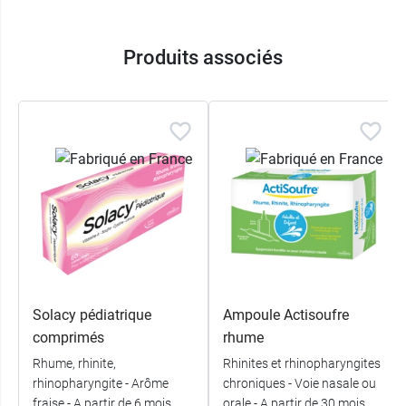
Produits associés
Solacy pédiatrique
Ampoule Actisoufre
comprimés
rhume
Rhume, rhinite,
Rhinites et rhinopharyngites
rhinopharyngite - Arôme
chroniques - Voie nasale ou
fraise - A partir de 6 mois
orale - A partir de 30 mois