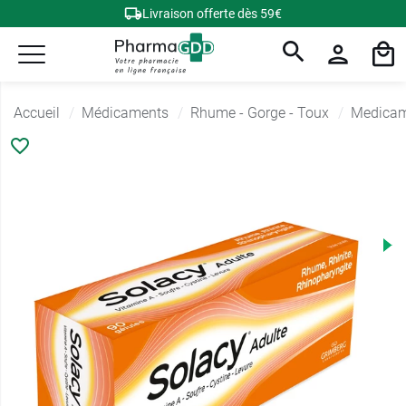
Livraison offerte dès 59€
Accueil
Médicaments
Rhume - Gorge - Toux
Medica