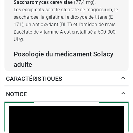
Saccharomyces cerevisiae
(77,4 mg).
Les excipients sont le stéarate de magnésium, le
saccharose, la gélatine, le dioxyde de titane (E
171), un antioxydant (BHT) et l'amidon de maïs.
L'acétate de vitamine A est cristallisé à 500 000
UI/g.
Posologie du médicament Solacy
adulte
La posologie quotidienne de Solacy adulte est de
CARACTÉRISTIQUES
3 gélules par jour
.
NOTICE
Mode d'administration de Solacy adulte
Les gélules de Solacy adulte sont à avaler avec
de l'eau
au cours d'un repas
,
Durée de la cure de Solacy adulte