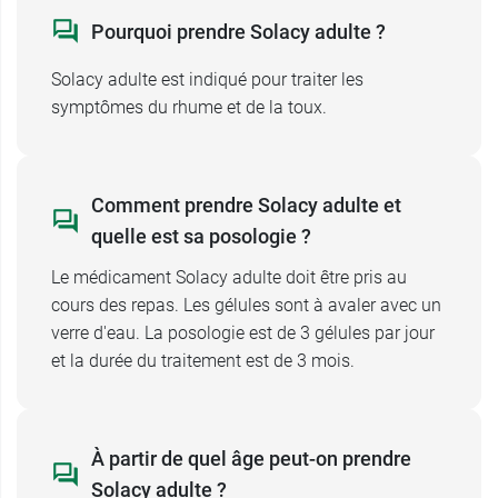
Ce médicament contenant du saccharose. Il est
Pourquoi prendre Solacy adulte ?
contre-indiqué pour les patients
intolérants à
certains sucres
.
Solacy adulte est indiqué pour traiter les
symptômes du rhume et de la toux.
Solacy adulte et interaction
médicamenteuses
Solacy
contient de la
vitamine A
.
Comment prendre Solacy adulte et
En conséquence, il ne doit pas être associé à un
quelle est sa posologie ?
autre médicament en contenant, en particulier un
médicament contenant des rétinoïdes (dérivés
Le médicament Solacy adulte doit être pris au
de la vitamine A)
pour éviter tout risque de
cours des repas. Les gélules sont à avaler avec un
surdosage et de symptômes évocateurs d’une
verre d'eau. La posologie est de 3 gélules par jour
hypervitaminose A. La dose journalière de
et la durée du traitement est de 3 mois.
Vitamine A apportée par des médicaments ne
doit pas dépasser 5000 UI.
De même, il ne doit pas être associé à un
À partir de quel âge peut-on prendre
complément alimentaire contenant de la
vitamine A (rétinol)
notamment complexe de
Solacy adulte ?