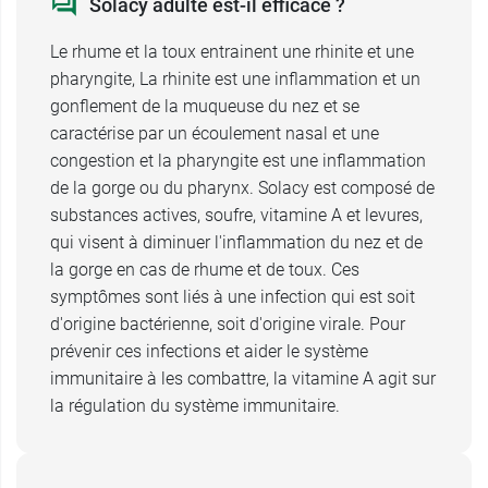
Solacy adulte est-il efficace ?
Solacy adulte peut être à l'origine d'effets
Le rhume et la toux entrainent une rhinite et une
indésirables chez certaines personnes comme :
pharyngite, La rhinite est une inflammation et un
des troubles d'ordre digestif : nausées,
gonflement de la muqueuse du nez et se
vomissements, maux de ventre, diarrhées ;
caractérise par un écoulement nasal et une
des troubles cutanés : éruptions, rougeurs,
congestion et la pharyngite est une inflammation
démangeaisons, urticaire et peau sèche.
de la gorge ou du pharynx.
Solacy est composé de
substances actives, soufre, vitamine A et levures,
qui visent à diminuer l'inflammation du nez et de
Conditionnement :
boîte de 90 gélules.
la gorge en cas de rhume et de toux. Ces
symptômes sont liés à une infection qui est soit
Pour stimuler les défenses immunitaires, pensez
d'origine bactérienne, soit d'origine virale. Pour
à la
solution buvable Echinacée Boiron
.
prévenir ces infections et aider le système
immunitaire à les combattre, la vitamine A agit sur
la régulation du système immunitaire.