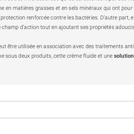
che en matières grasses et en sels minéraux qui ont pour m
protection renforcée contre les bactéries. D'autre part, 
 champ d'action tout en ajoutant ses propriétés adouciss
ut être utilisée en association avec des traitements an
ine sous deux produits, cette crème fluide et une
solutio
ablement
Aginax solution hygiène intime
de façon quotidi