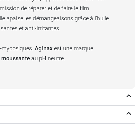
ission de réparer et de faire le film
elle apaise les démangeaisons grâce à l'huile
antes et anti-irritantes.
ti-mycosiques.
Aginax
est une marque
n moussante
au pH neutre.
enne puis Aginax crème fluide.