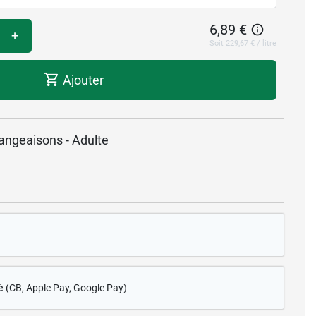
6,89 €
+
Soit 229,67 € / litre
Ajouter
mangeaisons - Adulte
é
(CB
, Apple Pay, Google Pay)