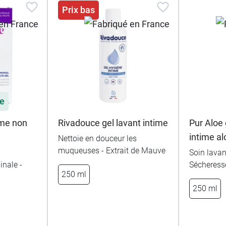
Prix bas
le
ime non
Rivadouce gel lavant intime
Pur Aloe 
intime al
Nettoie en douceur les
muqueuses - Extrait de Mauve
Soin lavan
nale -
Sécheresse
250 ml
250 ml