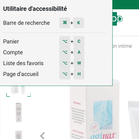
4,9
Voir les 58579 avis
Utilitaire d'accessibilité
Barre de recherche
Menu
+
⌘
K
Panier
+
⌥
C
Accueil
Santé
Problèmes féminins
Irritation intime
Compte
+
⌥
A
2
Liste des favoris
+
⌥
W
Page d'accueil
+
⌥
H