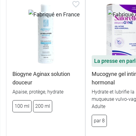
La presse en par
Biogyne Aginax solution
Mucogyne gel int
douceur
hormonal
Apaise, protège, hydrate
Hydrate et lubrifie la
muqueuse vulvo-vagi
100 ml
200 ml
Adulte
par 8